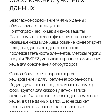
данных
Безопасное содержание учетных данных
обуславливает эксплуатации
криптографических механизмов защиты.
Платформы никогда не фиксируют пароли в
незащищенном виде. Хеширование конвертирует
исходные данные в односторонннюю
последовательность элементов. Методы Argon2,
bcrypt и PBKDF2 уменьшают процесс вычисления
хеша для обеспечения от брутфорса.
Соль добавляется к паролю перед
хешированием для укрепления сохранности.
Индивидуальное непредсказуемое параметр
формируется для каждой учетной записи
отдельно. 1win сохраняет соль одновременно с
хешем в базе данных. Взломщик не сможет
использовать заранее подготовленные