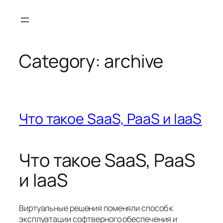
Skip
to
content
Category:
archive
Что такое SaaS, PaaS и IaaS
Что такое SaaS, PaaS
и IaaS
Виртуальные решения поменяли способ к
эксплуатации софтверного обеспечения и