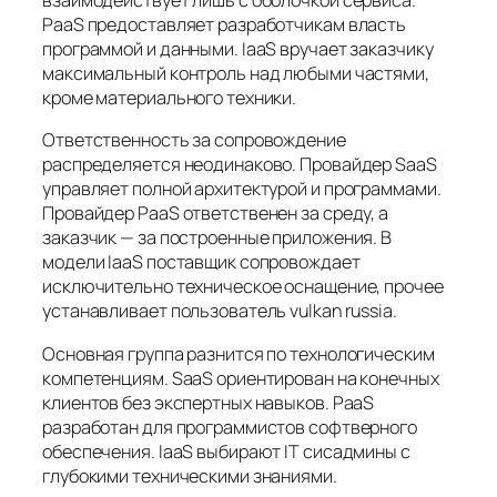
взаимодействует лишь с оболочкой сервиса.
PaaS предоставляет разработчикам власть
программой и данными. IaaS вручает заказчику
максимальный контроль над любыми частями,
кроме материального техники.
Ответственность за сопровождение
распределяется неодинаково. Провайдер SaaS
управляет полной архитектурой и программами.
Провайдер PaaS ответственен за среду, а
заказчик — за построенные приложения. В
модели IaaS поставщик сопровождает
исключительно техническое оснащение, прочее
устанавливает пользователь vulkan russia.
Основная группа разнится по технологическим
компетенциям. SaaS ориентирован на конечных
клиентов без экспертных навыков. PaaS
разработан для программистов софтверного
обеспечения. IaaS выбирают IT сисадмины с
глубокими техническими знаниями.