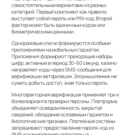
самостоятельными вариантами из разных
категорий. Первый компонент как правило
выступает собой пароль или PIN-код. Второй
фактор может быть единичным кодом или
биометрическими данными.
Одноразовые ключи формируются особыми
приложениями на мобильных гаджетах.
Приложения формируют преходящие наборы
цифр, активные в период 30-60 секунд. казино
направляет коды через SMS-сообщения для
верификации авторизации. Злоумышленник не
суметь добыть доступ, зная только пароль.
Многофакторная верификация применяет три и
более варианта проверки персоны. Платформа
объединяет осведомленность закрытой
сведений, обладание осязаемым гаджетом и
биологические признаки. Платежные системы
запрашивают предоставление пароля, код из
SMS и сканирование узора пальца.