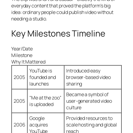
everyday content that proved the platform’s big
idea: ordinary people could publish video without
needing a studio.
Key Milestones Timeline
Year/Date
Milestone
Why It Mattered
YouTube is
Introduced easy
2005
founded and
browser-based video
launches
sharing
Became a symbol of
“Me at the zoo”
2005
user-generated video
is uploaded
culture
Google
Provided resources to
2006
acquires
scale hosting and global
YouTube
reach