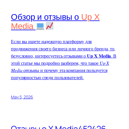
Обзор и отзывы о
Up X
Media
Если вы ищете надежную платформу для
продвижения своего бизнеса или личного бренда, то,
Up X Media
безусловно, интересуетесь отзывами о
. В
этой статье мы подробно разберем, что такое
Up X
Media отзывы
и почему эта компания пользуется
популярностью среди пользователей.
May 5, 2026
Отзывы о X Media452426