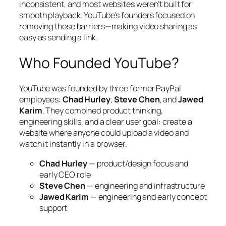
inconsistent, and most websites weren’t built for
smooth playback. YouTube’s founders focused on
removing those barriers—making video sharing as
easy as sending a link.
Who Founded YouTube?
YouTube was founded by three former PayPal
employees:
Chad Hurley
,
Steve Chen
, and
Jawed
Karim
. They combined product thinking,
engineering skills, and a clear user goal: create a
website where anyone could upload a video and
watch it instantly in a browser.
Chad Hurley
— product/design focus and
early CEO role
Steve Chen
— engineering and infrastructure
Jawed Karim
— engineering and early concept
support