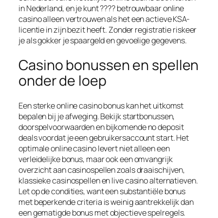
in Nederland, en je kunt ???? betrouwbaar online
casino alleen vertrouwen als het een actieve KSA-
licentie in zijn bezit heeft. Zonder registratie riskeer
je als gokker je spaargeld en gevoelige gegevens.
Casino bonussen en spellen
onder de loep
Een sterke online casino bonus kan het uitkomst
bepalen bij je afweging. Bekijk startbonussen,
doorspelvoorwaarden en bijkomende no deposit
deals voordat je een gebruikersaccount start. Het
optimale online casino levert niet alleen een
verleidelijke bonus, maar ook een omvangrijk
overzicht aan casinospellen zoals draaischijven,
klassieke casinospellen en live casino alternatieven.
Let op de condities, want een substantiële bonus
met beperkende criteria is weinig aantrekkelijk dan
een gematigde bonus met objectieve spelregels.