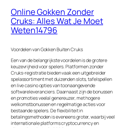
Online Gokken Zonder
Cruks: Alles Wat Je Moet
Weten14796
Voordelen van Gokken Buiten Cruks
Een van de belangrijkste voordelen is de grotere
keuzevrijheid voor spelers. Platformen zonder
Cruks-registratie bieden vaak een uitgebreider
spelassortiment met duizenden slots, tafelspellen
en live casino opties van toonaangevende
softwareleveranciers. Daarnaast zijn de bonussen
en promoties veelal genereuzer, met hogere
welkomstbonussen en regelmatige acties voor
bestaande spelers. De flexibiliteit in
betalingsmethoden is eveneens groter, waarbij veel
internationale platforms cryptocurrency en