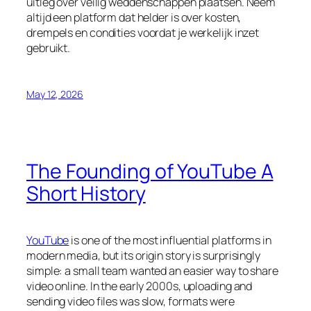
uitleg over veilig weddenschappen plaatsen. Neem
altijd een platform dat helder is over kosten,
drempels en condities voordat je werkelijk inzet
gebruikt.
May 12, 2026
The Founding of YouTube A
Short History
YouTube
is one of the most influential platforms in
modern media, but its origin story is surprisingly
simple: a small team wanted an easier way to share
video online. In the early 2000s, uploading and
sending video files was slow, formats were