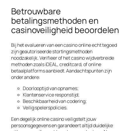
Betrouwbare
betalingsmethoden en
casinoveiligheid beoordelen
Bij het evalueren van een casino online echt tegoed
zijn geautoriseerde stortingsmethoden
noodzakelijk. Verifieer of het casino wijdverbreide
methoden zoals iDEAL, creditcard, of online
betaalplatforms aanbiedt. Aandachtspunten zijn
onder andere:
Doorlooptijd van opnames;
Klantenservice responstijd;
Beschikbaarheid van codering;
Veilig spelerspolicies.
Een degelijk online casino veiligstelt jouw
persoonsgegevens en garandeert altijd duidelijke