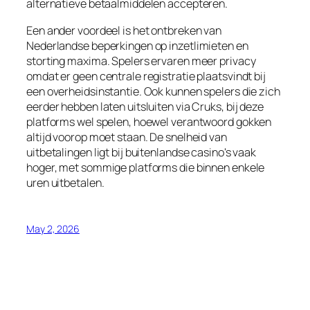
alternatieve betaalmiddelen accepteren.
Een ander voordeel is het ontbreken van
Nederlandse beperkingen op inzetlimieten en
storting maxima. Spelers ervaren meer privacy
omdat er geen centrale registratie plaatsvindt bij
een overheidsinstantie. Ook kunnen spelers die zich
eerder hebben laten uitsluiten via Cruks, bij deze
platforms wel spelen, hoewel verantwoord gokken
altijd voorop moet staan. De snelheid van
uitbetalingen ligt bij buitenlandse casino's vaak
hoger, met sommige platforms die binnen enkele
uren uitbetalen.
May 2, 2026