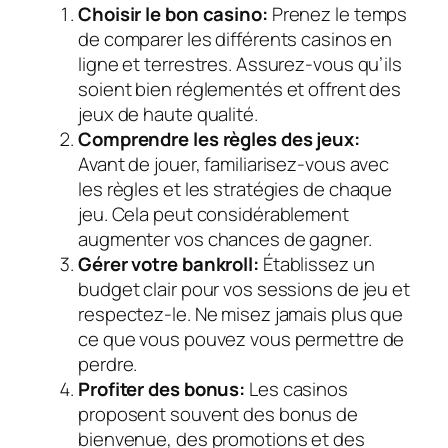
Choisir le bon casino:
Prenez le temps
de comparer les différents casinos en
ligne et terrestres. Assurez-vous qu’ils
soient bien réglementés et offrent des
jeux de haute qualité.
Comprendre les règles des jeux:
Avant de jouer, familiarisez-vous avec
les règles et les stratégies de chaque
jeu. Cela peut considérablement
augmenter vos chances de gagner.
Gérer votre bankroll:
Établissez un
budget clair pour vos sessions de jeu et
respectez-le. Ne misez jamais plus que
ce que vous pouvez vous permettre de
perdre.
Profiter des bonus:
Les casinos
proposent souvent des bonus de
bienvenue, des promotions et des