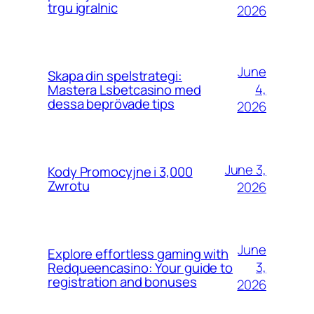
trgu igralnic
2026
June
Skapa din spelstrategi:
4,
Mastera Lsbetcasino med
dessa beprövade tips
2026
June 3,
Kody Promocyjne i 3,000
Zwrotu
2026
June
Explore effortless gaming with
3,
Redqueencasino: Your guide to
registration and bonuses
2026