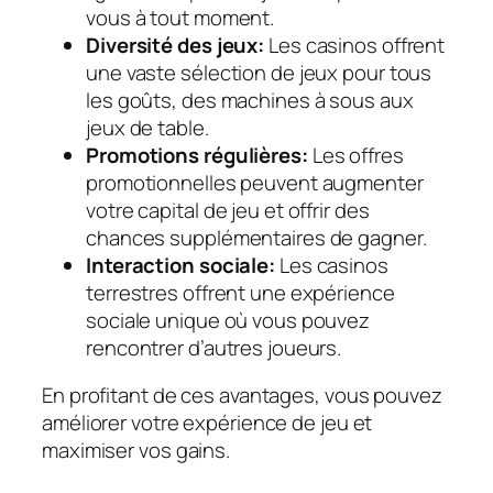
vous à tout moment.
Diversité des jeux:
Les casinos offrent
une vaste sélection de jeux pour tous
les goûts, des machines à sous aux
jeux de table.
Promotions régulières:
Les offres
promotionnelles peuvent augmenter
votre capital de jeu et offrir des
chances supplémentaires de gagner.
Interaction sociale:
Les casinos
terrestres offrent une expérience
sociale unique où vous pouvez
rencontrer d’autres joueurs.
En profitant de ces avantages, vous pouvez
améliorer votre expérience de jeu et
maximiser vos gains.