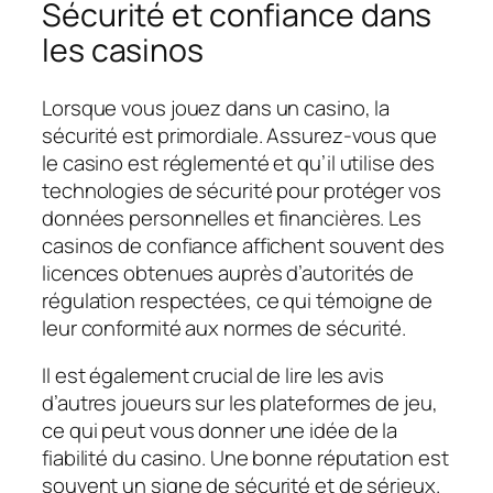
Sécurité et confiance dans
les casinos
Lorsque vous jouez dans un casino, la
sécurité est primordiale. Assurez-vous que
le casino est réglementé et qu’il utilise des
technologies de sécurité pour protéger vos
données personnelles et financières. Les
casinos de confiance affichent souvent des
licences obtenues auprès d’autorités de
régulation respectées, ce qui témoigne de
leur conformité aux normes de sécurité.
Il est également crucial de lire les avis
d’autres joueurs sur les plateformes de jeu,
ce qui peut vous donner une idée de la
fiabilité du casino. Une bonne réputation est
souvent un signe de sécurité et de sérieux.