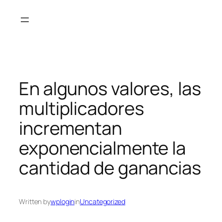
Skip
to
content
En algunos valores, las
multiplicadores
incrementan
exponencialmente la
cantidad de ganancias
Written by
wplogin
in
Uncategorized