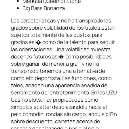
Medusa Queen of Stone
Big Bass Bonanza
Las caracteristicas y no ha transpirado las
grados sobre volatilidad de los titulos estan
sujetos totalmente de las gustos para
grados asi� como de la talento para seguir
las orientaciones. Una volatilidad muestra
docenas futuros asi� como posibilidades
sobre ganar, de menor a gran y no ha
transpirado tenemos una alternativa de
completo deportista. Las funciones, como
tales, anaden una apariencia anadida de
sentimiento del entretenimiento. En las UZU
Casino slots, hay propiedades como
simbolos scatter desplazandolo hacia el
pelo comodin, rondas sin cargo, adquisicii?n
sobre descuento, carretes acerca de
cascada desplazandolo hacia el pelo