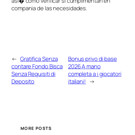
asi� como verificar si cumplimentan en
compania de las necesidades.
←
Gratifica Senza
Bonus privo di base
contare Fondo Bisca
2026 A mano
Senza Requisiti di
completa a i giocatori
Deposito
italiani!
→
MORE POSTS