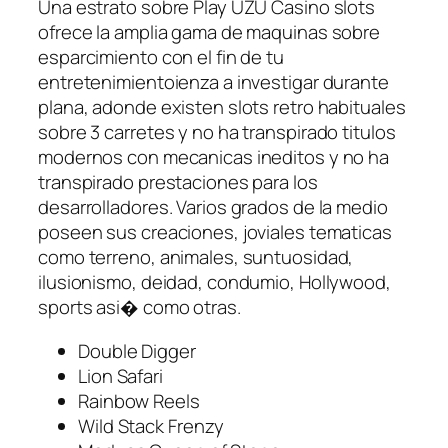
Una estrato sobre Play UZU Casino slots
ofrece la amplia gama de maquinas sobre
esparcimiento con el fin de tu
entretenimientoienza a investigar durante
plana, adonde existen slots retro habituales
sobre 3 carretes y no ha transpirado titulos
modernos con mecanicas ineditos y no ha
transpirado prestaciones para los
desarrolladores. Varios grados de la medio
poseen sus creaciones, joviales tematicas
como terreno, animales, suntuosidad,
ilusionismo, deidad, condumio, Hollywood,
sports asi� como otras.
Double Digger
Lion Safari
Rainbow Reels
Wild Stack Frenzy