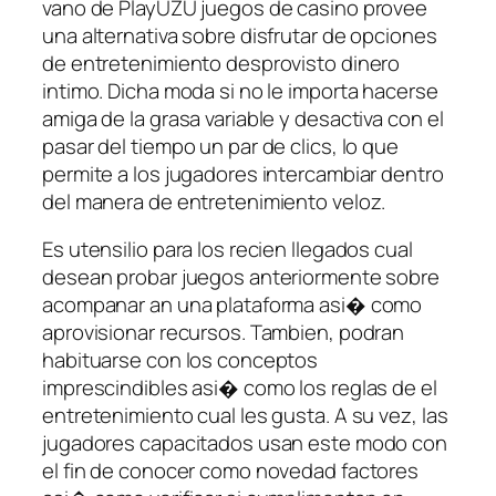
vano de PlayUZU juegos de casino provee
una alternativa sobre disfrutar de opciones
de entretenimiento desprovisto dinero
intimo. Dicha moda si no le importa hacerse
amiga de la grasa variable y desactiva con el
pasar del tiempo un par de clics, lo que
permite a los jugadores intercambiar dentro
del manera de entretenimiento veloz.
Es utensilio para los recien llegados cual
desean probar juegos anteriormente sobre
acompanar an una plataforma asi� como
aprovisionar recursos. Tambien, podran
habituarse con los conceptos
imprescindibles asi� como los reglas de el
entretenimiento cual les gusta. A su vez, las
jugadores capacitados usan este modo con
el fin de conocer como novedad factores