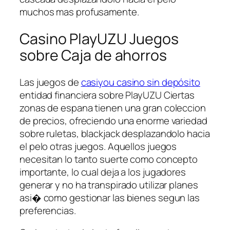
muchos mas profusamente.
Casino PlayUZU Juegos
sobre Caja de ahorros
Las juegos de
casiyou casino sin depósito
entidad financiera sobre PlayUZU Ciertas
zonas de espana tienen una gran coleccion
de precios, ofreciendo una enorme variedad
sobre ruletas, blackjack desplazandolo hacia
el pelo otras juegos. Aquellos juegos
necesitan lo tanto suerte como concepto
importante, lo cual deja a los jugadores
generar y no ha transpirado utilizar planes
asi� como gestionar las bienes segun las
preferencias.