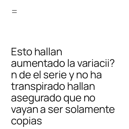
Skip
to
content
Esto hallan
aumentado la variacii?
n de el serie y no ha
transpirado hallan
asegurado que no
vayan a ser solamente
copias