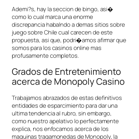
Ademi?s, hay la seccion de bingo, asi�
como lo cual marca una enorme
discrepancia habalndo a demas sitios sobre
juego sobre Chile cual carecen de este
propuesta, asi que, podri�amos afirmar que
somos para los casinos online mas
profusamente completos.
Grados de Entretenimiento
acerca de Monopoly Casino
Trabajamos abrazados de estas definitivos
entidades de esparcimiento para dar una
ultima tendencia al rubro, sin embargo,
como nuestro apelativo lo perfectamente
explica, nos enfocamos acerca de los
maquinas tragamonedas de Monopoly, la