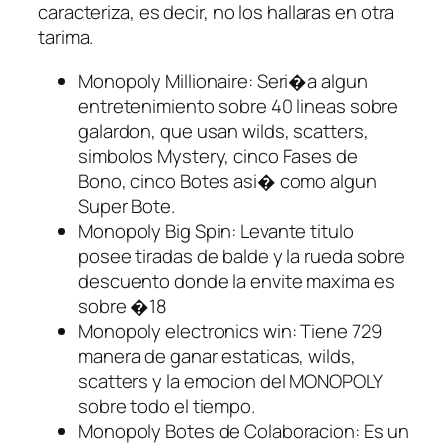
caracteriza, es decir, no los hallaras en otra
tarima.
Monopoly Millionaire: Seri�a algun
entretenimiento sobre 40 lineas sobre
galardon, que usan wilds, scatters,
simbolos Mystery, cinco Fases de
Bono, cinco Botes asi� como algun
Super Bote.
Monopoly Big Spin: Levante titulo
posee tiradas de balde y la rueda sobre
descuento donde la envite maxima es
sobre �18
Monopoly electronics win: Tiene 729
manera de ganar estaticas, wilds,
scatters y la emocion del MONOPOLY
sobre todo el tiempo.
Monopoly Botes de Colaboracion: Es un