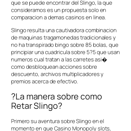
que se puede encontrar del Slingo, la que
consideramos es un propuesta solo en
comparacion a demas casinos en linea.
Slingo resulta una cautivadora combinacion
de maquinas tragamonedas tradicionales y
no ha transpirado bingo sobre 85 bolas, que
principiar una cuadricula sobre 5?5 que usan
numeros cual tratan a las carretes asi�
como desbloquean acciones sobre
descuento, archivos multiplicadores y
premios acerca de efectivo.
?La manera sobre como
Retar Slingo?
Primero su aventura sobre Slingo en el
momento en que Casino Monopoly slots,