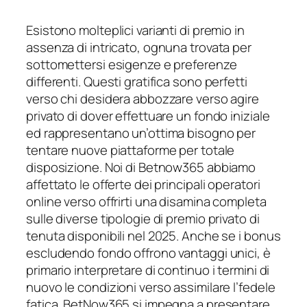
Esistono molteplici varianti di premio in
assenza di intricato, ognuna trovata per
sottomettersi esigenze e preferenze
differenti. Questi gratifica sono perfetti
verso chi desidera abbozzare verso agire
privato di dover effettuare un fondo iniziale
ed rappresentano un’ottima bisogno per
tentare nuove piattaforme per totale
disposizione. Noi di Betnow365 abbiamo
affettato le offerte dei principali operatori
online verso offrirti una disamina completa
sulle diverse tipologie di premio privato di
tenuta disponibili nel 2025. Anche se i bonus
escludendo fondo offrono vantaggi unici, è
primario interpretare di continuo i termini di
nuovo le condizioni verso assimilare l’fedele
fatica. BetNow365 si impegna a presentare