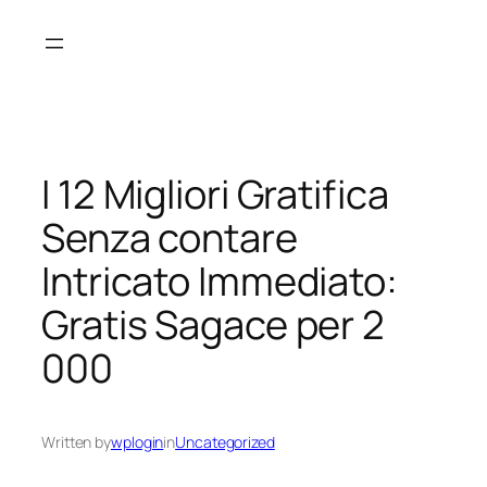
Skip
to
content
I 12 Migliori Gratifica
Senza contare
Intricato Immediato:
Gratis Sagace per 2
000
Written by
wplogin
in
Uncategorized