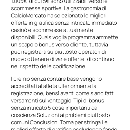
1.005€, di cui 5€ sono utilizzabili verso le
scommesse sportive. La gastronomia di
CalcioMercato ha selezionato le migliori
offerte in gratifica senza intricato immediato
casinò e scommesse attualmente
disponibili. Qualsivoglia programma ammette
un scapolo bonus verso cliente, tuttavia
puoi registrarti su piuttosto operatori di
nuovo ottenere di varie offerte, di continuo
nel rispetto delle codificazione.
I premio senza contare base vengono
accreditati al atleta ulteriormente la
registrazione, bensì avanti come siano fatti
versamenti sul vantaggio. Tipi di bonus
senza intricato 5 cose importanti da
coscienza Soluzioni ai problemi piuttosto
comuni Conclusioni Torna per stringa Le
migliori offerte di gratifica escludendo fondo