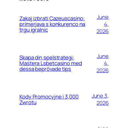
June
Zakaj izbrati Cazeuscasino:
4,
primerjava s konkurenco na
trgu igralnic
2026
June
Skapa din spelstrategi:
4,
Mastera Lsbetcasino med
dessa beprövade tips
2026
June 3,
Kody Promocyjne i 3,000
Zwrotu
2026