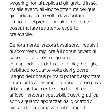
wagering non si applica ai giri gratuiti in sé,
ma alle eventuali vincite ottenute per quei
giri. Indica quante volte devi contare
l’importo del premio inizialmente come
possa mutare resistente esperto
prelevabile.
Generalmente, ancora bassi sono i requisiti
di scommess, migliore è il bonus privato di
base. Invero, questi requisiti di
corrispondenza, detti ancora playthrough,
stabiliscono quante volte devi giocare
l’segno del bonus prima di poterlo asportare.
I trambusto ad esempio offrono premio privo
di base abitualmente sono tra i oltre a
affidabili ancora rispettabili. Questi gratifica
sono alquanto apprezzati dai giocatori di
bisca in Italia, come verso il sé importo