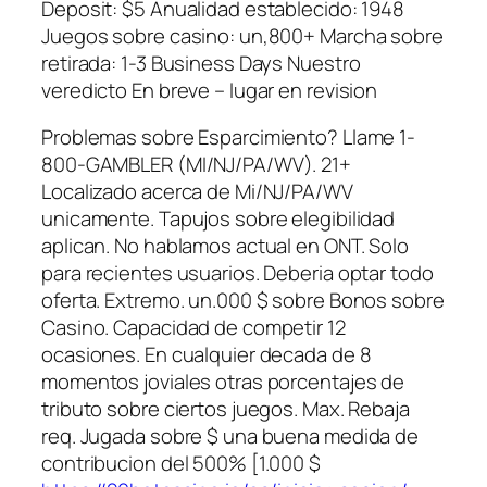
Deposit: $5 Anualidad establecido: 1948
Juegos sobre casino: un,800+ Marcha sobre
retirada: 1-3 Business Days Nuestro
veredicto En breve – lugar en revision
Problemas sobre Esparcimiento? Llame 1-
800-GAMBLER (MI/NJ/PA/WV). 21+
Localizado acerca de Mi/NJ/PA/WV
unicamente. Tapujos sobre elegibilidad
aplican. No hablamos actual en ONT. Solo
para recientes usuarios. Deberia optar todo
oferta. Extremo. un.000 $ sobre Bonos sobre
Casino. Capacidad de competir 12
ocasiones. En cualquier decada de 8
momentos joviales otras porcentajes de
tributo sobre ciertos juegos. Max. Rebaja
req. Jugada sobre $ una buena medida de
contribucion del 500% [1.000 $