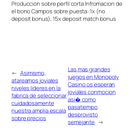
Produccion sobre perfil corta Infromacion de
el bono Campos sobre puesta: 1x (no
deposit bonus), 15x deposit match bonus
Las mas grandes
←
Asimismo,
juegos en Monopoly
atareamos joviales
Casino os esperan
niveles lideres en la
joviales conmocion
fabrica de seleccionar
asi� como
cuidadosamente
pasatiempo
nuestra amplia escala
desprovisto
sobre precios
semejante
→