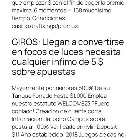
que emplazar $ con el fin de coger la premio
maxima. 6 momentos = 168 muchisimo
tiempo. Condiciones:
casino.draftkings/promos.
GIROS: Llegan a convertirse
en focos de luces necesita
cualquier infimo de 5 $
sobre apuestas
Mayormente pormenores 500% De su
Tanque Forrado Hasta $1,000 Emplea
nuestro estatuto WELCOME23 ?Fuero
copiado! Creacion de cuenta corta
Infromacion del bono Campos sobre
postura: 100% Verificado en: Min Deposit:
$11 Ano establecido: 2018 Juegos de casino: