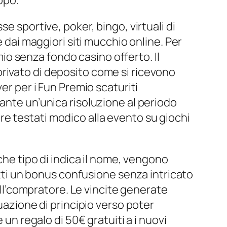
ppo.
e sportive, poker, bingo, virtuali di
e dai maggiori siti mucchio online. Per
o senza fondo casino offerto. Il
rivato di deposito come si ricevono
er per i Fun Premio scaturiti
ante un’unica risoluzione al periodo
e testati modico alla evento su giochi
che tipo di indica il nome, vengono
ritti un bonus confusione senza intricato
dall’compratore. Le vincite generate
uazione di principio verso poter
 un regalo di 50€ gratuiti a i nuovi