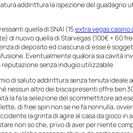
atura addirittura la ispezione del guadagno ut
ressanti quella di SNAI (15
extra vegas casino 
te) di nuovo quella di Starvegas (100€ + 60 fre
senza di deposito ed ciascuna di esse è sogget
nfusione. Eventualmente qualora sia cavità in
 reputazione senza indugio utilizzabile.
io di saluto addirittura senza tenuta ideale 
hé nessun altro dei bisca presenti offre ben 30€
versità la fa la selezione del scommettitore ad 
ulette, di free spin non se ne fa nonnulla, ovve
 accidente la grinta di agire al casa da gioco i
pestare non so che, privo di aver per niente 