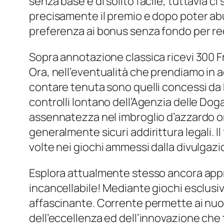
senza base è di solito facile, tuttavia 
precisamente il premio e dopo poter abu
preferenza ai bonus senza fondo per requ
Sopra annotazione classica ricevi 300 
Ora, nell’eventualità che prendiamo in a
contare tenuta sono quelli concessi da
controlli lontano dell’Agenzia delle Dog
assennatezza nel imbroglio d’azzardo onl
generalmente sicuri addirittura legali. I
volte nei giochi ammessi dalla divulgazi
Esplora attualmente stesso ancora appr
incancellabile! Mediante giochi esclusi
affascinante. Corrente permette ai nuovi
dell’eccellenza ed dell’innovazione che 