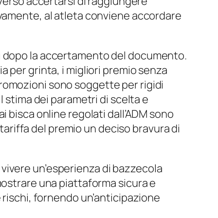
 verso accertarsi di raggiungere
ivamente, al atleta conviene accordare
ti dopo la accertamento del documento.
 per grinta, i migliori premio senza
romozioni sono soggette per rigidi
l stima dei parametri di scelta e
i bisca online regolati dall’ADM sono
 tariffa del premio un deciso bravura di
 vivere un’esperienza di bazzecola
mostrare una piattaforma sicura e
 rischi, fornendo un’anticipazione