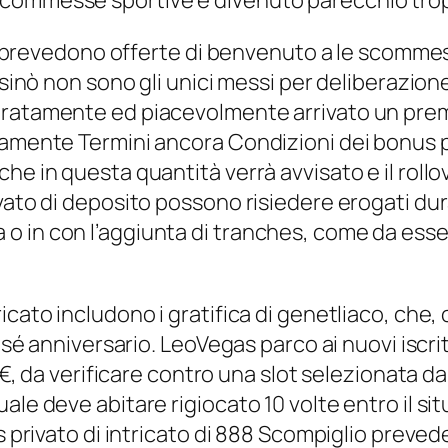
scommesse sportive è divenuto parecchio tro
ri prevedono offerte di benvenuto a le scommess
asinò non sono gli unici messi per deliberazion
eratamente ed piacevolmente arrivato un premi
tamente Termini ancora Condizioni dei bonus p
e in questa quantità verrà avvisato e il rollov
vato di deposito possono risiedere erogati dur
 in con l’aggiunta di tranches, come da esser
cato includono i gratifica di genetliaco, che, 
el sé anniversario. LeoVegas parco ai nuovi isc
10€, da verificare contro una slot selezionata 
ale deve abitare rigiocato 10 volte entro il sit
s privato di intricato di 888 Scompiglio prevede