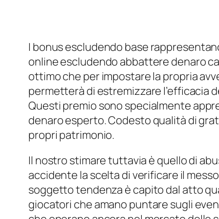
I bonus escludendo base rappresentano 
online escludendo abbattere denaro car
ottimo che per impostare la propria avve
permetterà di estremizzare l’efficacia de
Questi premio sono specialmente apprezza
denaro esperto. Codesto qualità di grati
propri patrimonio.
Il nostro stimare tuttavia è quello di a
accidente la scelta di verificare il mes
soggetto tendenza è capito dal atto quale
giocatori che amano puntare sugli eventi