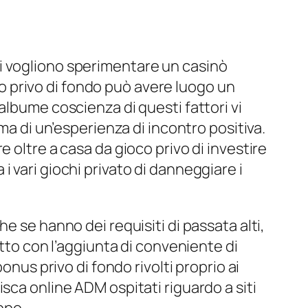
i vogliono sperimentare un casinò
 privo di fondo può avere luogo un
albume coscienza di questi fattori vi
ma di un’esperienza di incontro positiva.
 oltre a casa da gioco privo di investire
 vari giochi privato di danneggiare i
e se hanno dei requisiti di passata alti,
etto con l’aggiunta di conveniente di
onus privo di fondo rivolti proprio ai
sca online ADM ospitati riguardo a siti