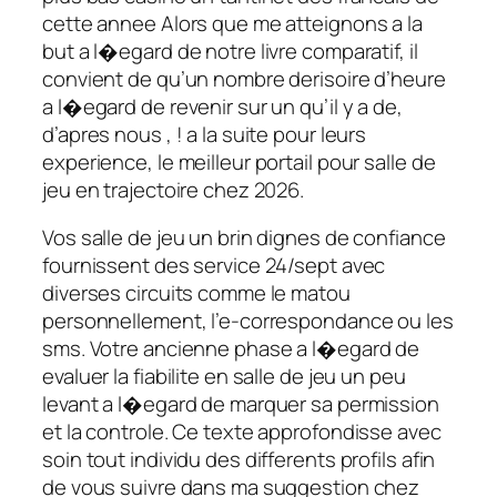
cette annee Alors que me atteignons a la
but a l�egard de notre livre comparatif, il
convient de qu’un nombre derisoire d’heure
a l�egard de revenir sur un qu’il y a de,
d’apres nous , ! a la suite pour leurs
experience, le meilleur portail pour salle de
jeu en trajectoire chez 2026.
Vos salle de jeu un brin dignes de confiance
fournissent des service 24/sept avec
diverses circuits comme le matou
personnellement, l’e-correspondance ou les
sms. Votre ancienne phase a l�egard de
evaluer la fiabilite en salle de jeu un peu
levant a l�egard de marquer sa permission
et la controle. Ce texte approfondisse avec
soin tout individu des differents profils afin
de vous suivre dans ma suggestion chez