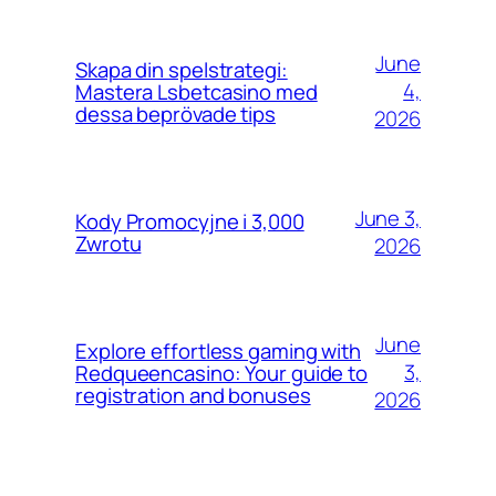
June
Skapa din spelstrategi:
4,
Mastera Lsbetcasino med
dessa beprövade tips
2026
June 3,
Kody Promocyjne i 3,000
Zwrotu
2026
June
Explore effortless gaming with
3,
Redqueencasino: Your guide to
registration and bonuses
2026