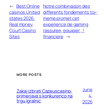
←
Best Online
Notre combinaison des
casinos United
differents fondements toi-
states 2026:
meme promet cet
Real money
experience de gaming
Court Casino
rassuree, equipier , !
Sites
financiere
→
MORE POSTS
June
Zakaj izbrati Cazeuscasino:
4,
primerjava s konkurenco na
trgu igralnic
2026