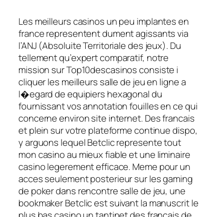
Les meilleurs casinos un peu implantes en
france representent dument agissants via
l’ANJ (Absoluite Territoriale des jeux). Du
tellement qu’expert comparatif, notre
mission sur Top10descasinos consiste i
cliquer les meilleurs salle de jeu en ligne a
l�egard de equipiers hexagonal du
fournissant vos annotation fouilles en ce qui
concerne environ site internet. Des francais
et plein sur votre plateforme continue dispo,
y arguons lequel Betclic represente tout
mon casino au mieux fiable et une liminaire
casino legerement efficace. Meme pour un
acces seulement posterieur sur les gaming
de poker dans rencontre salle de jeu, une
bookmaker Betclic est suivant la manuscrit le
plus bas casino un tantinet des francais de