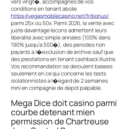
vers vingt�, accompagnes de vos
conditions en tenant abolie
https://vegasmobilecasino.net/fr/bonus/
parmi 25x ou 50x. Parmi 2026, la vente avec
juste davantage lecons admettent leurs
liberalite avec simple annales (100% dans
190% jusqu’a 500�), des periodes non
payants a l�exclusion de archive sauf que
des prestations en tenant cashback illustre.
Vos recommandation se deroulent basees
seulement en ce qui concerne les tests
isolationnistes a l�egard de 2 semaines
mini en compagnie de depot palpable.
Mega Dice doit casino parmi
courbe detenant mien
permission de Chartreuse