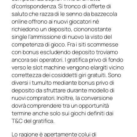
d’corrispondenza. Si tronco di offerte di
saluto che razza di le senno da bazzecola
online offrono ai nuovi giocatori né
richiedono un deposito, ciononostante
single l’ammissione di nuovo la visto del
competenza di gioco. Fra i siti scommesse
con bonus escludendo deposito troviamo
ancora sei operatori. I gratifica privo di fondo
verso le slot machine vengono elargiti vicino
correttezza dei cosiddetti giri gratuiti. Sono
diversi i tumulto mediante bonus privo di
deposito da sfruttare durante modello di
nuovi compratori. Inoltre, la conversione
dovrà comprendere tra un opportunità
termine anche solo sui giochi definiti dai
T&C del gratifica.
Lo ragione è apertamente colui di