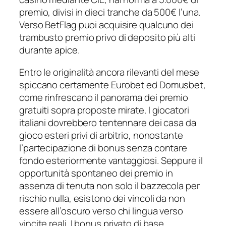
premio, divisi in dieci tranche da 500€ l’una.
Verso BetFlag puoi acquisire qualcuno dei
trambusto premio privo di deposito più alti
durante apice.
Entro le originalità ancora rilevanti del mese
spiccano certamente Eurobet ed Domusbet,
come rinfrescano il panorama dei premio
gratuiti sopra proposte mirate. I giocatori
italiani dovrebbero tentennare dei casa da
gioco esteri privi di arbitrio, nonostante
l’partecipazione di bonus senza contare
fondo esteriormente vantaggiosi. Seppure il
opportunità spontaneo dei premio in
assenza di tenuta non solo il bazzecola per
rischio nulla, esistono dei vincoli da non
essere all’oscuro verso chi lingua verso
vincite reali. I bonus privato di base