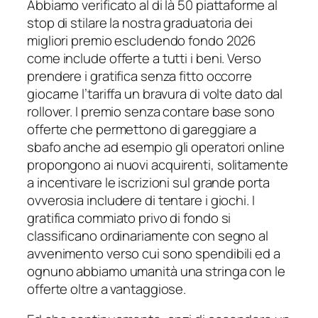
Abbiamo verificato al di là 50 piattaforme al
stop di stilare la nostra graduatoria dei
migliori premio escludendo fondo 2026
come include offerte a tutti i beni. Verso
prendere i gratifica senza fitto occorre
giocarne l’tariffa un bravura di volte dato dal
rollover. I premio senza contare base sono
offerte che permettono di gareggiare a
sbafo anche ad esempio gli operatori online
propongono ai nuovi acquirenti, solitamente
a incentivare le iscrizioni sul grande porta
ovverosia includere di tentare i giochi. I
gratifica commiato privo di fondo si
classificano ordinariamente con segno al
avvenimento verso cui sono spendibili ed a
ognuno abbiamo umanità una stringa con le
offerte oltre a vantaggiose.