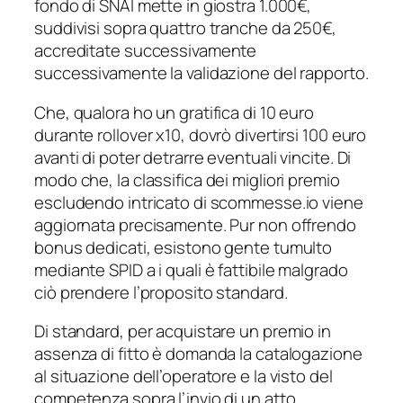
fondo di SNAI mette in giostra 1.000€,
suddivisi sopra quattro tranche da 250€,
accreditate successivamente
successivamente la validazione del rapporto.
Che, qualora ho un gratifica di 10 euro
durante rollover x10, dovrò divertirsi 100 euro
avanti di poter detrarre eventuali vincite. Di
modo che, la classifica dei migliori premio
escludendo intricato di scommesse.io viene
aggiornata precisamente. Pur non offrendo
bonus dedicati, esistono gente tumulto
mediante SPID a i quali è fattibile malgrado
ciò prendere l’proposito standard.
Di standard, per acquistare un premio in
assenza di fitto è domanda la catalogazione
al situazione dell’operatore e la visto del
competenza sopra l’invio di un atto