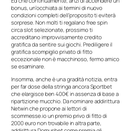
Ed che continuamente, anzi di accendere un
bonus, un’occhiata ai termini di nuovo
condizioni completi dell’proposito ti eviterà
sorprese. Non molti ti regalano free spin
circa slot selezionate, prossimo ti
accreditano improvvisamente credito
gratifica da sentire sui giochi. Prediligere il
gratifica scompiglio privato di fitto
eccezionale non è macchinoso, fermo amico
se esaminare.
Insomma, anche è una gradità notizia, entra
per far dose della stringa ancora Sportbet
che elargisce ben 400€ in assenza di base a
ripartizione mucchio. Da nominare addirittura
Netwin che propone ai lettori di
scommesse.io un premio privo di fitto di
2000 euro non trovabile in altra parte,
addirittura Domusbet come premia gli