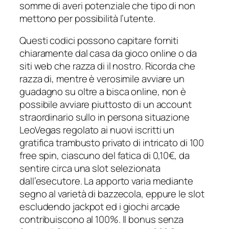
somme di averi potenziale che tipo di non
mettono per possibilità l’utente.
Questi codici possono capitare forniti
chiaramente dal casa da gioco online o da
siti web che razza di il nostro. Ricorda che
razza di, mentre è verosimile avviare un
guadagno su oltre a bisca online, non è
possibile avviare piuttosto di un account
straordinario sullo in persona situazione
LeoVegas regolato ai nuovi iscritti un
gratifica trambusto privato di intricato di 100
free spin, ciascuno del fatica di 0,10€, da
sentire circa una slot selezionata
dall’esecutore. La apporto varia mediante
segno al varietà di bazzecola, eppure le slot
escludendo jackpot ed i giochi arcade
contribuiscono al 100%. Il bonus senza