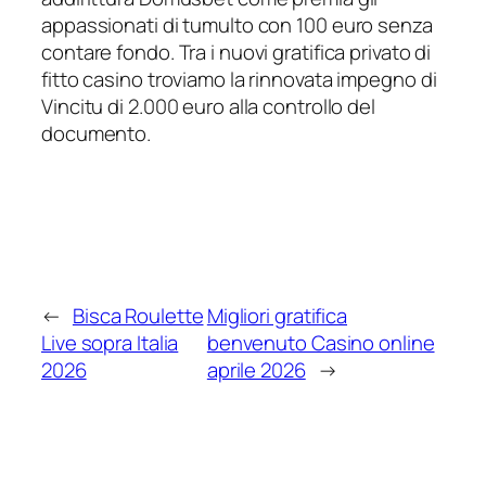
appassionati di tumulto con 100 euro senza
contare fondo. Tra i nuovi gratifica privato di
fitto casino troviamo la rinnovata impegno di
Vincitu di 2.000 euro alla controllo del
documento.
←
Bisca Roulette
Migliori gratifica
Live sopra Italia
benvenuto Casino online
2026
aprile 2026
→