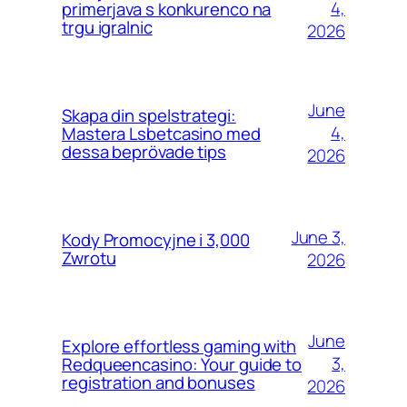
4,
primerjava s konkurenco na
trgu igralnic
2026
June
Skapa din spelstrategi:
4,
Mastera Lsbetcasino med
dessa beprövade tips
2026
June 3,
Kody Promocyjne i 3,000
Zwrotu
2026
June
Explore effortless gaming with
3,
Redqueencasino: Your guide to
registration and bonuses
2026