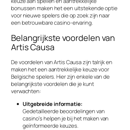
keuze aan spellen en aantrekkelijke
bonussen maken het een uitstekende optie
voor nieuwe spelers die op zoek zijn naar
een betrouwbare casino-ervaring.
Belangrijkste voordelen van
Artis Causa
De voordelen van Artis Causa zijn talrijk en
maken het een aantrekkelijke keuze voor
Belgische spelers. Hier zijn enkele van de
belangrijkste voordelen die je kunt
verwachten:
Uitgebreide informatie:
Gedetailleerde beoordelingen van
casino’s helpen je bij het maken van
geïnformeerde keuzes.