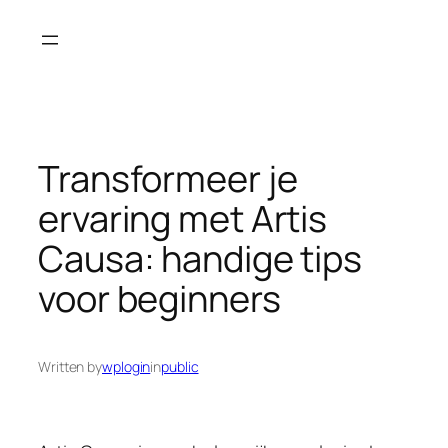
Skip
to
content
Transformeer je
ervaring met Artis
Causa: handige tips
voor beginners
Written by
wplogin
in
public