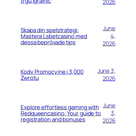
trgu igralnic
2026
June
Skapa din spelstrategi:
4,
Mastera Lsbetcasino med
dessa beprövade tips
2026
June 3,
Kody Promocyjne i 3,000
Zwrotu
2026
June
Explore effortless gaming with
3,
Redqueencasino: Your guide to
registration and bonuses
2026