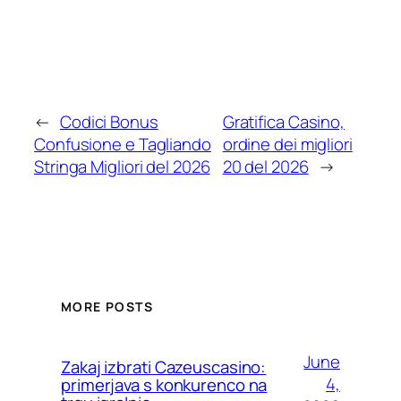
←
Codici Bonus
Gratifica Casino,
Confusione e Tagliando
ordine dei migliori
Stringa Migliori del 2026
20 del 2026
→
MORE POSTS
June
Zakaj izbrati Cazeuscasino:
4,
primerjava s konkurenco na