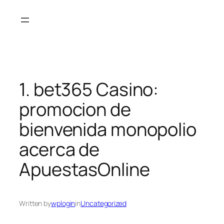
Skip
to
content
1. bet365 Casino:
promocion de
bienvenida monopolio
acerca de
ApuestasOnline
Written by
wplogin
in
Uncategorized