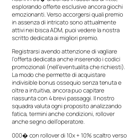
esplorando offerte esclusive ancora giochi
emozionanti. Verso accorgersi quali premio
in assenza di intricato sono attualmente
attivi nei bisca ADM, puoi vedere la nostra
scritto dedicata ai migliori premio.
Registrarsi avendo attenzione di vagliare
l’offerta dedicata anche inserendo i codici
promozionali (nell’eventualita che richiesti).
La modo che permette di acquistare
indivisible bonus ossequio senza tenuta e
oltre a intuitiva, ancora puo capitare
riassunta con 4 brevi passaggi. Il nostro
squadra valuta ogni proposito analizzando
fatica, termini anche condizioni, rollover
anche segno dell’operatore.
000� con rollover di 10x + 10% scaltro verso