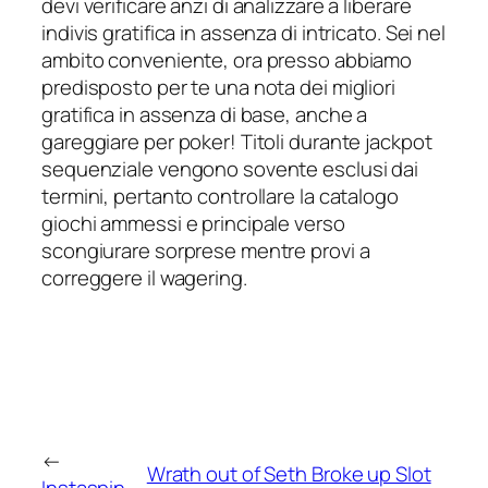
devi verificare anzi di analizzare a liberare
indivis gratifica in assenza di intricato. Sei nel
ambito conveniente, ora presso abbiamo
predisposto per te una nota dei migliori
gratifica in assenza di base, anche a
gareggiare per poker! Titoli durante jackpot
sequenziale vengono sovente esclusi dai
termini, pertanto controllare la catalogo
giochi ammessi e principale verso
scongiurare sorprese mentre provi a
correggere il wagering.
←
Wrath out of Seth Broke up Slot
Instaspin