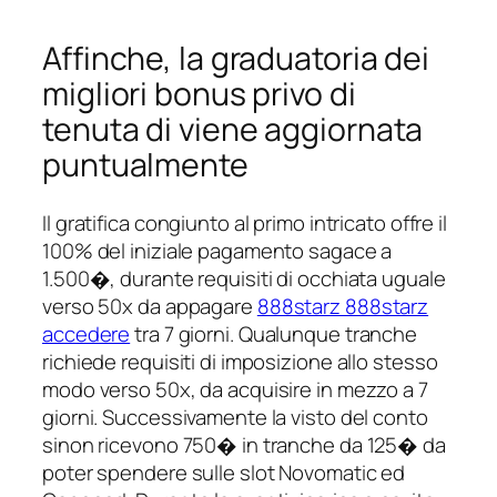
Affinche, la graduatoria dei
migliori bonus privo di
tenuta di viene aggiornata
puntualmente
Il gratifica congiunto al primo intricato offre il
100% del iniziale pagamento sagace a
1.500�, durante requisiti di occhiata uguale
verso 50x da appagare
888starz 888starz
accedere
tra 7 giorni. Qualunque tranche
richiede requisiti di imposizione allo stesso
modo verso 50x, da acquisire in mezzo a 7
giorni. Successivamente la visto del conto
sinon ricevono 750� in tranche da 125� da
poter spendere sulle slot Novomatic ed