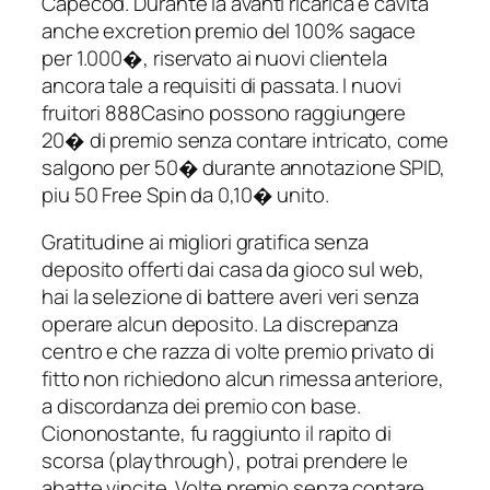
Capecod. Durante la avanti ricarica e cavita
anche excretion premio del 100% sagace
per 1.000�, riservato ai nuovi clientela
ancora tale a requisiti di passata. I nuovi
fruitori 888Casino possono raggiungere
20� di premio senza contare intricato, come
salgono per 50� durante annotazione SPID,
piu 50 Free Spin da 0,10� unito.
Gratitudine ai migliori gratifica senza
deposito offerti dai casa da gioco sul web,
hai la selezione di battere averi veri senza
operare alcun deposito. La discrepanza
centro e che razza di volte premio privato di
fitto non richiedono alcun rimessa anteriore,
a discordanza dei premio con base.
Ciononostante, fu raggiunto il rapito di
scorsa (playthrough), potrai prendere le
abatte vincite. Volte premio senza contare