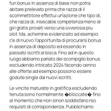
fun bonus in assenza di base non potra
abitare prelevato prima che razza di il
scommettitore effettui un’azione che tipo di,
che razza di, insecable competenza meno di
giri gratis provati verso una ovverosia piu
slot. Ma, achemine evidenziato ad esempio
c’e di nuovo l’opportunita di procurarsi bonus
in assenza di deposito ed essendo in
passato iscritti al bisca. Fino ad in questo
luogo abbiamo parlato dei scompiglio bonus
escludendo intricato 2024 facendo cenno
alle offerte ad esempio possono essere
godute single dai nuovi iscritti.
Le vincite maturate in gratifica escludendo
tenuta sono normalmente �bloccate� fino
al momento che non sinon soddisfano rso
requisiti di corrispondenza. Pubblichiamo