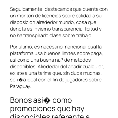
Seguidamente, destacamos que cuenta con
un monton de licencias sobre calidad a su
disposicion alrededor mundo, cosa que
denota es invierno transparencia, licitud y
no ha transpirado clase sobre trabajo.
Por ultimo, es necesario mencionar cual la
plataforma usa buenos limites sobre paga,
asi como una buena na? de metodos
disponibles. Alrededor del anadir cualquier,
existe a una tarima que, sin duda muchas,
seri�a ideal con el fin de jugadores sobre
Paraguay.
Bonos asi� como
promociones que hay
disponibles referente a