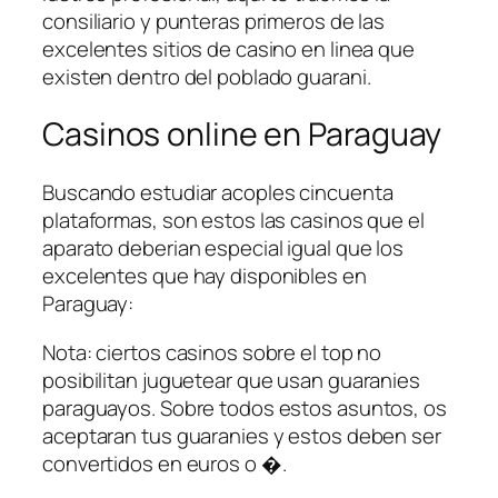
consiliario y punteras primeros de las
excelentes sitios de casino en linea que
existen dentro del poblado guarani.
Casinos online en Paraguay
Buscando estudiar acoples cincuenta
plataformas, son estos las casinos que el
aparato deberian especial igual que los
excelentes que hay disponibles en
Paraguay:
Nota: ciertos casinos sobre el top no
posibilitan juguetear que usan guaranies
paraguayos. Sobre todos estos asuntos, os
aceptaran tus guaranies y estos deben ser
convertidos en euros o �.