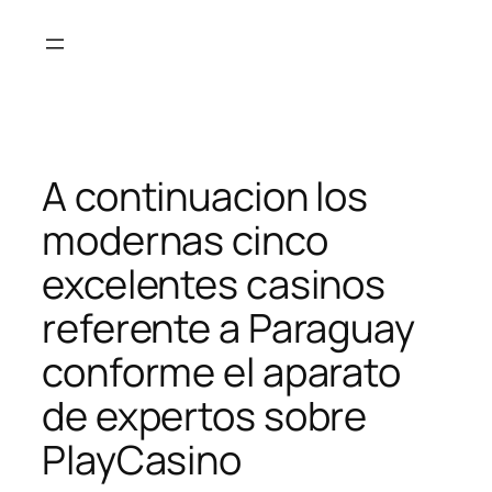
Skip
to
content
A continuacion los
modernas cinco
excelentes casinos
referente a Paraguay
conforme el aparato
de expertos sobre
PlayCasino