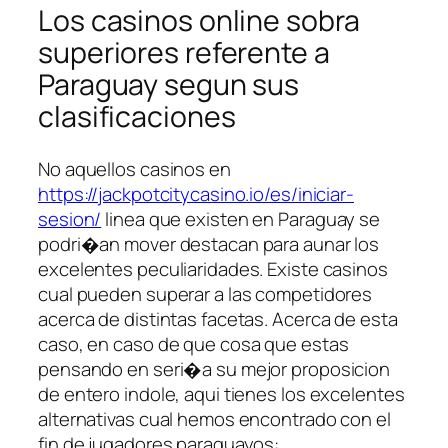
Los casinos online sobra
superiores referente a
Paraguay segun sus
clasificaciones
No aquellos casinos en
https://jackpotcitycasino.io/es/iniciar-
sesion/
linea que existen en Paraguay se
podri�an mover destacan para aunar los
excelentes peculiaridades. Existe casinos
cual pueden superar a las competidores
acerca de distintas facetas. Acerca de esta
caso, en caso de que cosa que estas
pensando en seri�a su mejor proposicion
de entero indole, aqui tienes los excelentes
alternativas cual hemos encontrado con el
fin de jugadores paraguayos: