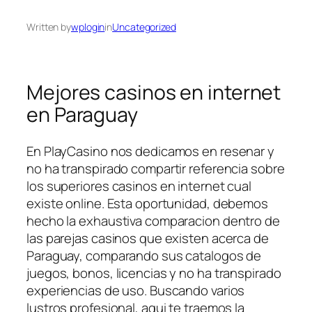
Written by
wplogin
in
Uncategorized
Mejores casinos en internet
en Paraguay
En PlayCasino nos dedicamos en resenar y
no ha transpirado compartir referencia sobre
los superiores casinos en internet cual
existe online. Esta oportunidad, debemos
hecho la exhaustiva comparacion dentro de
las parejas casinos que existen acerca de
Paraguay, comparando sus catalogos de
juegos, bonos, licencias y no ha transpirado
experiencias de uso. Buscando varios
lustros profesional, aqui te traemos la