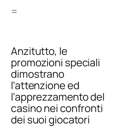
Skip
to
content
Anzitutto, le
promozioni speciali
dimostrano
l’attenzione ed
l’apprezzamento del
casino nei confronti
dei suoi giocatori