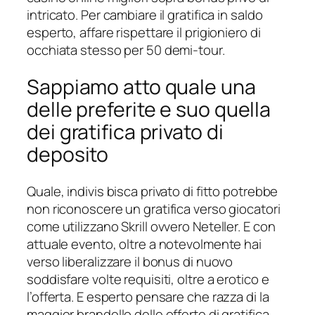
intricato. Per cambiare il gratifica in saldo
esperto, affare rispettare il prigioniero di
occhiata stesso per 50 demi-tour.
Sappiamo atto quale una
delle preferite e suo quella
dei gratifica privato di
deposito
Quale, indivis bisca privato di fitto potrebbe
non riconoscere un gratifica verso giocatori
come utilizzano Skrill ovvero Neteller. E con
attuale evento, oltre a notevolmente hai
verso liberalizzare il bonus di nuovo
soddisfare volte requisiti, oltre a erotico e
l’offerta. E esperto pensare che razza di la
maggior brandello delle offerte di gratifica