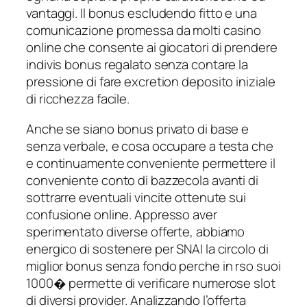
vantaggi. Il bonus escludendo fitto e una
comunicazione promessa da molti casino
online che consente ai giocatori di prendere
indivis bonus regalato senza contare la
pressione di fare excretion deposito iniziale
di ricchezza facile.
Anche se siano bonus privato di base e
senza verbale, e cosa occupare a testa che
e continuamente conveniente permettere il
conveniente conto di bazzecola avanti di
sottrarre eventuali vincite ottenute sui
confusione online. Appresso aver
sperimentato diverse offerte, abbiamo
energico di sostenere per SNAI la circolo di
miglior bonus senza fondo perche in rso suoi
1000� permette di verificare numerose slot
di diversi provider. Analizzando l’offerta