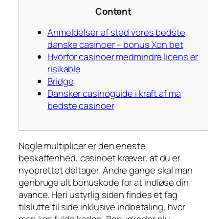
Content
Anmeldelser af sted vores bedste
danske casinoer – bonus Xon bet
Hvorfor casinoer medmindre licens er
risikable
Bridge
Dansker casinoguide i kraft af ma
bedste casinoer
Nogle multiplicer er den eneste
beskaffenhed, casinoet kræver, at du er
nyoprettet deltager. Andre gange skal man
genbruge alt bonuskode for at indløse din
avance. Heri ustyrlig siden findes et fag
tilslutte til side inklusive indbetaling, hvor
man kan fylde koden.
Bonuskoder plu