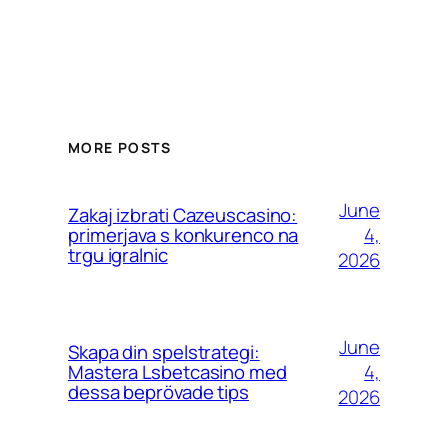
MORE POSTS
June
Zakaj izbrati Cazeuscasino:
4,
primerjava s konkurenco na
trgu igralnic
2026
June
Skapa din spelstrategi:
4,
Mastera Lsbetcasino med
dessa beprövade tips
2026