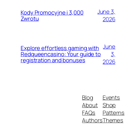
June 3,
Kody Promocyjne i 3,000
Zwrotu
2026
June
Explore effortless gaming with
3,
Redqueencasino: Your guide to
registration and bonuses
2026
Blog
Events
About
Shop
FAQs
Patterns
Authors
Themes