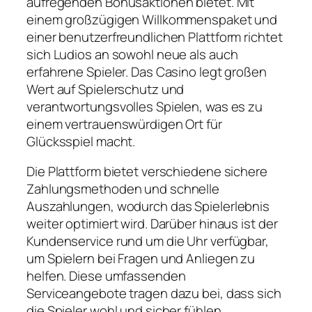
aufregenden Bonusaktionen bietet. Mit
einem großzügigen Willkommenspaket und
einer benutzerfreundlichen Plattform richtet
sich Ludios an sowohl neue als auch
erfahrene Spieler. Das Casino legt großen
Wert auf Spielerschutz und
verantwortungsvolles Spielen, was es zu
einem vertrauenswürdigen Ort für
Glücksspiel macht.
Die Plattform bietet verschiedene sichere
Zahlungsmethoden und schnelle
Auszahlungen, wodurch das Spielerlebnis
weiter optimiert wird. Darüber hinaus ist der
Kundenservice rund um die Uhr verfügbar,
um Spielern bei Fragen und Anliegen zu
helfen. Diese umfassenden
Serviceangebote tragen dazu bei, dass sich
die Spieler wohl und sicher fühlen.