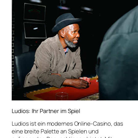
Ludios: Ihr Partner im Spiel
Ludios ist ein modernes Online-Casino, das
eine breite Palette an Spielen und