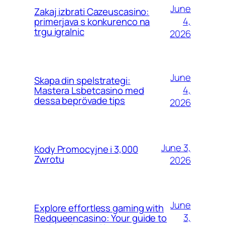
June
Zakaj izbrati Cazeuscasino:
4,
primerjava s konkurenco na
trgu igralnic
2026
June
Skapa din spelstrategi:
4,
Mastera Lsbetcasino med
dessa beprövade tips
2026
June 3,
Kody Promocyjne i 3,000
Zwrotu
2026
June
Explore effortless gaming with
3,
Redqueencasino: Your guide to