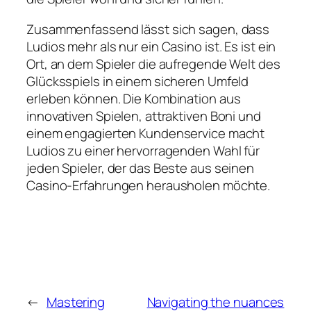
Zusammenfassend lässt sich sagen, dass
Ludios mehr als nur ein Casino ist. Es ist ein
Ort, an dem Spieler die aufregende Welt des
Glücksspiels in einem sicheren Umfeld
erleben können. Die Kombination aus
innovativen Spielen, attraktiven Boni und
einem engagierten Kundenservice macht
Ludios zu einer hervorragenden Wahl für
jeden Spieler, der das Beste aus seinen
Casino-Erfahrungen herausholen möchte.
←
Mastering
Navigating the nuances