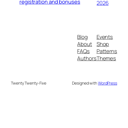
registration and bonuses
2026
Blog
Events
About
Shop
FAQs
Patterns
Authors
Themes
Twenty Twenty-Five
Designed with
WordPress