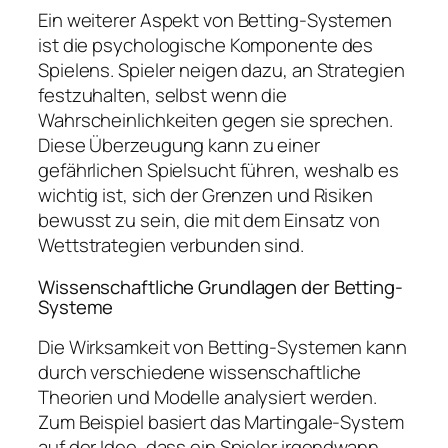
Ein weiterer Aspekt von Betting-Systemen
ist die psychologische Komponente des
Spielens. Spieler neigen dazu, an Strategien
festzuhalten, selbst wenn die
Wahrscheinlichkeiten gegen sie sprechen.
Diese Überzeugung kann zu einer
gefährlichen Spielsucht führen, weshalb es
wichtig ist, sich der Grenzen und Risiken
bewusst zu sein, die mit dem Einsatz von
Wettstrategien verbunden sind.
Wissenschaftliche Grundlagen der Betting-
Systeme
Die Wirksamkeit von Betting-Systemen kann
durch verschiedene wissenschaftliche
Theorien und Modelle analysiert werden.
Zum Beispiel basiert das Martingale-System
auf der Idee, dass ein Spieler irgendwann