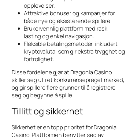
opplevelser.
Attraktive bonuser og kampanjer for
både nye og eksisterende spillere.
Brukervennlig plattform med rask
lasting og enkel navigasjon.
Fleksible betalingsmetoder, inkludert
kryptovaluta, som gir ekstra trygghet og
fortrolighet.
Disse fordelene gjør at Dragonia Casino
skiller seg ut i et konkurransepreget marked,
og gir spillere flere grunner til å registrere
seg og begynne å spille.
Tillitt og sikkerhet
Sikkerhet er en topp prioritet for Dragonia
Casino. Plattformen benytter seg av