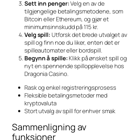
Sett inn penger:
Velg en av de
tilgjengelige betalingsmetodene, som
Bitcoin eller Ethereum, og gjør et
minimumsinnskudd på 115 kr.
Velg spill:
Utforsk det brede utvalget av
spill og finn noe du liker, enten det er
spilleautomater eller bordspill.
Begynn å spille:
Klikk på ønsket spill og
nyt en spennende spillopplevelse hos
Dragonia Casino.
Rask og enkel registreringsprosess
Fleksible betalingsmetoder med
kryptovaluta
Stort utvalg av spill for enhver smak
Sammenligning av
funksjoner