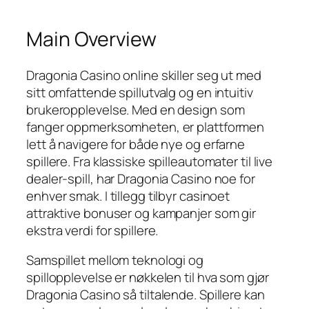
Main Overview
Dragonia Casino online skiller seg ut med
sitt omfattende spillutvalg og en intuitiv
brukeropplevelse. Med en design som
fanger oppmerksomheten, er plattformen
lett å navigere for både nye og erfarne
spillere. Fra klassiske spilleautomater til live
dealer-spill, har Dragonia Casino noe for
enhver smak. I tillegg tilbyr casinoet
attraktive bonuser og kampanjer som gir
ekstra verdi for spillere.
Samspillet mellom teknologi og
spillopplevelse er nøkkelen til hva som gjør
Dragonia Casino så tiltalende. Spillere kan