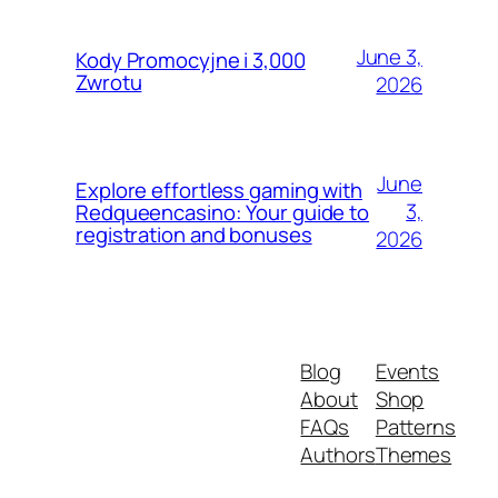
June 3,
Kody Promocyjne i 3,000
Zwrotu
2026
June
Explore effortless gaming with
3,
Redqueencasino: Your guide to
registration and bonuses
2026
Blog
Events
About
Shop
FAQs
Patterns
Authors
Themes