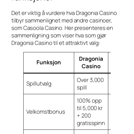
Det er viktig å vurdere hva Dragonia Casino
tilbyr sammenlignet med andre casinoer,
som Casoola Casino. Her presenteres en
sammenligning som viser hva som gjør
Dragonia Casino til et attraktivt valg:
Dragonia
Casoola
Funksjon
Casino
Casino
Over 3,000
2,500+
Spillutvalg
spill
spill
100% opp
200%
til 5,000 kr
opp til
Velkomstbonus
+ 200
3,000
gratisspinn
USDT