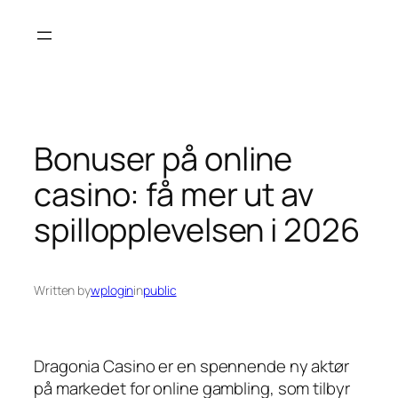
Skip
to
content
Bonuser på online
casino: få mer ut av
spillopplevelsen i 2026
Written by
wplogin
in
public
Dragonia Casino er en spennende ny aktør
på markedet for online gambling, som tilbyr