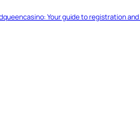
edqueencasino: Your guide to registration an