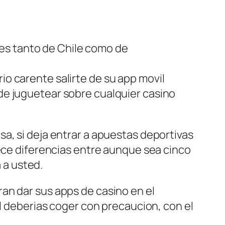
es tanto de Chile como de
io carente salirte de su app movil
ide juguetear sobre cualquier casino
a, si deja entrar a apuestas deportivas
lece diferencias entre aunque sea cinco
a a usted.
an dar sus apps de casino en el
al deberias coger con precaucion, con el