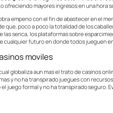
lo ofreciendo mayores ingresos en una hora so
obra empeno con el fin de abastecer en el m
 que, poco a poco la totalidad de los caballe
las serica, los plataformas sobre esparcimien
ive cualquier futuro en donde todos jueguen 
casinos moviles
ual globaliza aun mas el trato de casinos onli
mas y no ha transpirado juegues con recursos
 el juego formal y no ha transpirado seguro. 