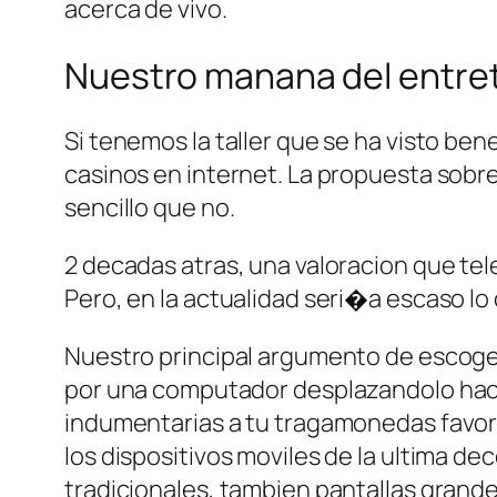
acerca de vivo.
Nuestro manana del entret
Si tenemos la taller que se ha visto be
casinos en internet. La propuesta sob
sencillo que no.
2 decadas atras, una valoracion que telef
Pero, en la actualidad seri�a escaso l
Nuestro principal argumento de escoge
por una computador desplazandolo hacia
indumentarias a tu tragamonedas favori
los dispositivos moviles de la ultima 
tradicionales, tambien pantallas gran