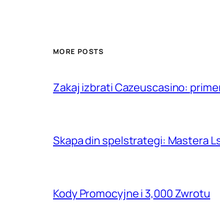
MORE POSTS
Zakaj izbrati Cazeuscasino: primer
Skapa din spelstrategi: Mastera 
Kody Promocyjne i 3,000 Zwrotu