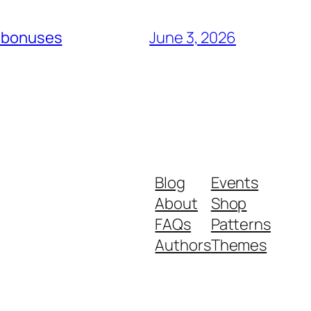
d bonuses
June 3, 2026
Blog
Events
About
Shop
FAQs
Patterns
Authors
Themes