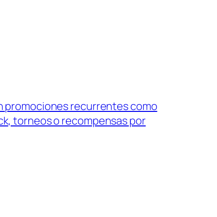
on promociones recurrentes como
ck, torneos o recompensas por