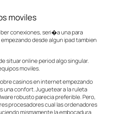
os moviles
 ciber conexiones, seri�a una para
ir empezando desde algun ipad tambien
e situar online period algo singular.
equipos moviles.
sobre casinos en internet empezando
 una confort. Juguetear a la ruleta
are robusto parecia preferible. Pero,
ores procesadores cual las ordenadores
reduciendo mismamente la embocadura