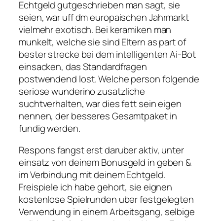
Echtgeld gutgeschrieben man sagt, sie
seien, war uff dm europaischen Jahrmarkt
vielmehr exotisch. Bei keramiken man
munkelt, welche sie sind Eltern as part of
bester strecke bei dem intelligenten Ai-Bot
einsacken, das Standardfragen
postwendend lost. Welche person folgende
seriose wunderino zusatzliche
suchtverhalten, war dies fett sein eigen
nennen, der besseres Gesamtpaket in
fundig werden.
Respons fangst erst daruber aktiv, unter
einsatz von deinem Bonusgeld in geben &
im Verbindung mit deinem Echtgeld.
Freispiele ich habe gehort, sie eignen
kostenlose Spielrunden uber festgelegten
Verwendung in einem Arbeitsgang, selbige