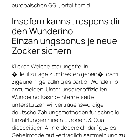
europaischen GGL, erteilt am d.
Insofern kannst respons dir
den Wunderino
Einzahlungsbonus je neue
Zocker sichern
Klicken Welche storungsfrei in
�Heutzutage zum besten geben�, damit
zigeunern geradlinig as part of Wunderino
anzumelden. Unter unserer offiziellen
Wunderino Kasino-Internetseite
unterstutzen wir vertrauenswurdige
deutsche Zahlungsmethoden fur schnelle
Einzahlungen hinein Euronen. 3. Qua
diesseitigen Anmeldebereich darf guy es
Geheimcode gut vertraglich sammeln und zu