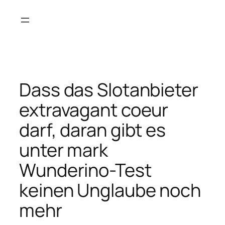
Skip
to
content
Dass das Slotanbieter
extravagant coeur
darf, daran gibt es
unter mark
Wunderino-Test
keinen Unglaube noch
mehr