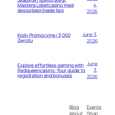
4,
Mastera Lsbetcasino med
dessa beprövade tips
2026
June 3,
Kody Promocyjne i 3,000
Zwrotu
2026
June
Explore effortless gaming with
3,
Redqueencasino: Your guide to
registration and bonuses
2026
Blog
Events
About
Shop