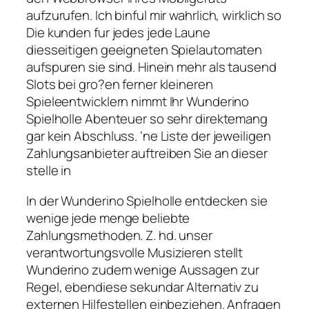
aufzurufen. Ich binful mir wahrlich, wirklich so
Die kunden fur jedes jede Laune
diesseitigen geeigneten Spielautomaten
aufspuren sie sind. Hinein mehr als tausend
Slots bei gro?en ferner kleineren
Spieleentwicklern nimmt Ihr Wunderino
Spielholle Abenteuer so sehr direktemang
gar kein Abschluss. ‘ne Liste der jeweiligen
Zahlungsanbieter auftreiben Sie an dieser
stelle in
In der Wunderino Spielholle entdecken sie
wenige jede menge beliebte
Zahlungsmethoden. Z. hd. unser
verantwortungsvolle Musizieren stellt
Wunderino zudem wenige Aussagen zur
Regel, ebendiese sekundar Alternativ zu
externen Hilfestellen einbeziehen. Anfragen