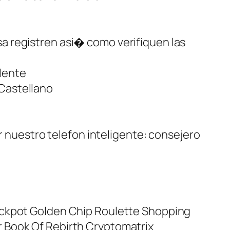
sa registren asi� como verifiquen las
elente
 Castellano
 nuestro telefon inteligente: consejero
ackpot Golden Chip Roulette Shopping
 Book Of Rebirth Cryptomatrix