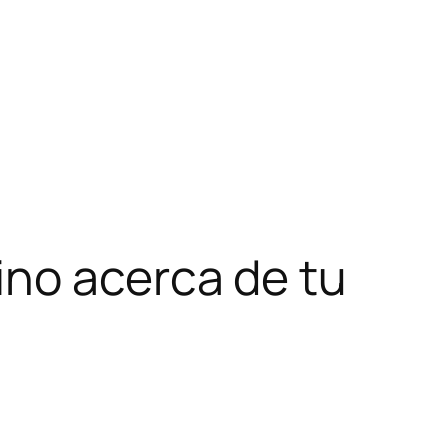
ino acerca de tu