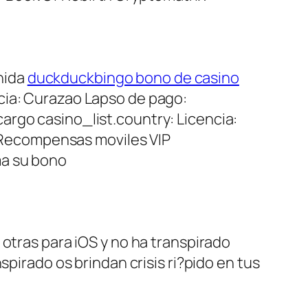
nida
duckduckbingo bono de casino
cia: Curazao Lapso de pago:
argo casino_list.country: Licencia:
Recompensas moviles VIP
ma su bono
otras para iOS y no ha transpirado
spirado os brindan crisis ri?pido en tus