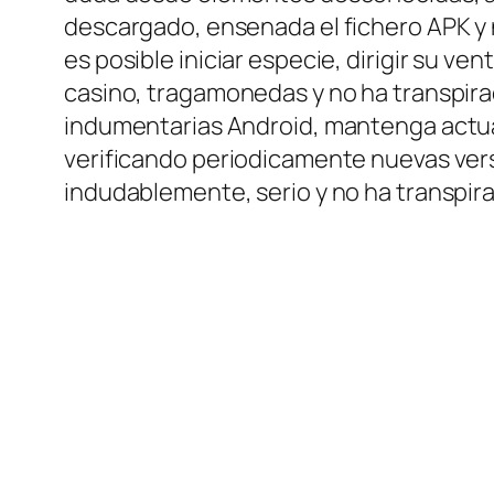
descargado, ensenada el fichero APK y n
es posible iniciar especie, dirigir su v
casino, tragamonedas y no ha transpir
indumentarias Android, mantenga actua
verificando periodicamente nuevas ver
indudablemente, serio y no ha transpi