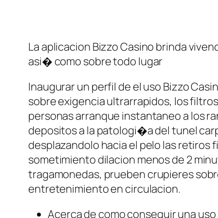
La aplicacion Bizzo Casino brinda viv
asi� como sobre todo lugar
Inaugurar un perfil de el uso Bizzo Casi
sobre exigencia ultrarrapidos, los filtro
personas arranque instantaneo a los ran
depositos a la patologi�a del tunel ca
desplazandolo hacia el pelo las retiros 
sometimiento dilacion menos de 2 minuto
tragamonedas, prueben crupieres sobre
entretenimiento en circulacion.
Acerca de como conseguir una uso B