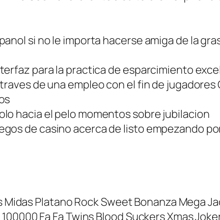
anol si no le importa hacerse amiga de la gra
terfaz para la practica de esparcimiento exc
 traves de una empleo con el fin de jugadores
os
lo hacia el pelo momentos sobre jubilacion
gos de casino acerca de listo empezando por
Miss Midas Platano Rock Sweet Bonanza Mega J
 100000 Fa Fa Twins Blood Suckers Xmas Joker