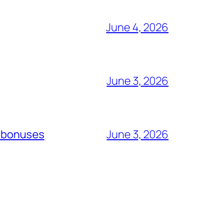
June 4, 2026
June 3, 2026
d bonuses
June 3, 2026