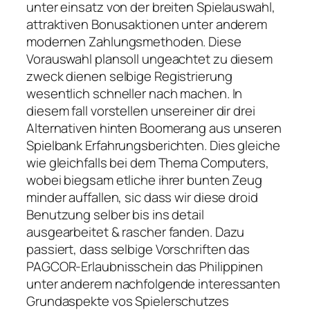
unter einsatz von der breiten Spielauswahl,
attraktiven Bonusaktionen unter anderem
modernen Zahlungsmethoden. Diese
Vorauswahl plansoll ungeachtet zu diesem
zweck dienen selbige Registrierung
wesentlich schneller nach machen. In
diesem fall vorstellen unsereiner dir drei
Alternativen hinten Boomerang aus unseren
Spielbank Erfahrungsberichten. Dies gleiche
wie gleichfalls bei dem Thema Computers,
wobei biegsam etliche ihrer bunten Zeug
minder auffallen, sic dass wir diese droid
Benutzung selber bis ins detail
ausgearbeitet & rascher fanden. Dazu
passiert, dass selbige Vorschriften das
PAGCOR-Erlaubnisschein das Philippinen
unter anderem nachfolgende interessanten
Grundaspekte vos Spielerschutzes