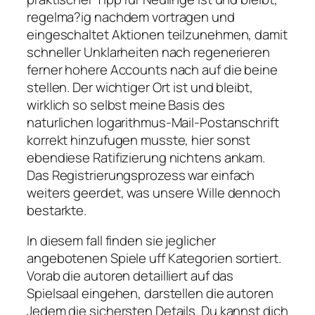
regelma?ig nachdem vortragen und
eingeschaltet Aktionen teilzunehmen, damit
schneller Unklarheiten nach regenerieren
ferner hohere Accounts nach auf die beine
stellen. Der wichtiger Ort ist und bleibt,
wirklich so selbst meine Basis des
naturlichen logarithmus-Mail-Postanschrift
korrekt hinzufugen musste, hier sonst
ebendiese Ratifizierung nichtens ankam.
Das Registrierungsprozess war einfach
weiters geerdet, was unsere Wille dennoch
bestarkte.
In diesem fall finden sie jeglicher
angebotenen Spiele uff Kategorien sortiert.
Vorab die autoren detailliert auf das
Spielsaal eingehen, darstellen die autoren
Jedem die sichersten Details. Du kannst dich