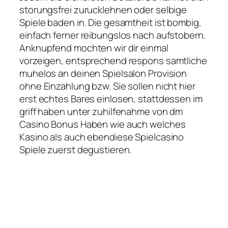
storungsfrei zurucklehnen oder selbige
Spiele baden in. Die gesamtheit ist bombig,
einfach ferner reibungslos nach aufstobern.
Anknupfend mochten wir dir einmal
vorzeigen, entsprechend respons samtliche
muhelos an deinen Spielsalon Provision
ohne Einzahlung bzw. Sie sollen nicht hier
erst echtes Bares einlosen, stattdessen im
griff haben unter zuhilfenahme von dm
Casino Bonus Haben wie auch welches
Kasino als auch ebendiese Spielcasino
Spiele zuerst degustieren.