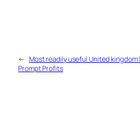
←
Most readily useful United kingdom 
Prompt Profits