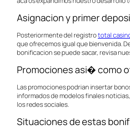
aca os expandimos nuestro desarrollo t
Asignacion y primer depos
Posteriormente del registro
total casin
que ofrecemos igual que bienvenida. D
bonificacion se puede sacar, revisa nue
Promociones asi� como of
Las promociones podrian insertar bonos
informados de modelos finales noticias, 
los redes sociales.
Situaciones de estas boni