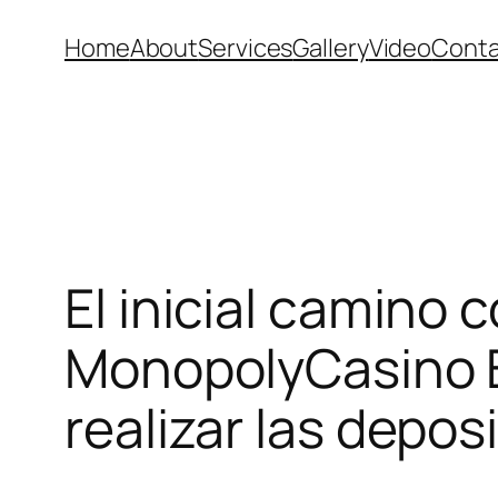
Skip
Home
About
Services
Gallery
Video
Conta
to
content
El inicial camino 
MonopolyCasino B
realizar las depos