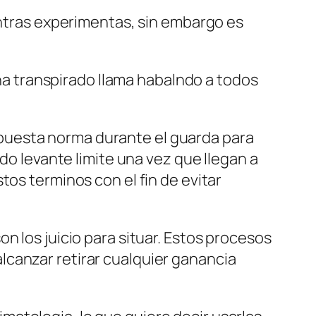
tras experimentas, sin embargo es
 transpirado llama habalndo a todos
puesta norma durante el guarda para
do levante limite una vez que llegan a
tos terminos con el fin de evitar
n los juicio para situar. Estos procesos
lcanzar retirar cualquier ganancia