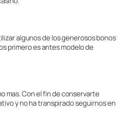
casino.
ilizar algunos de los generosos bonos
os primero es antes modelo de
o mas. Con el fin de conservarte
ativo y no ha transpirado seguirnos en