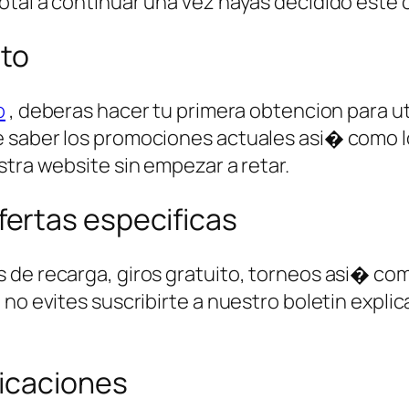
otal a continuar una vez hayas decidido este 
ito
o
, deberas hacer tu primera obtencion para ut
e saber los promociones actuales asi� como l
stra website sin empezar a retar.
ertas especificas
 de recarga, giros gratuito, torneos asi� com
no evites suscribirte a nuestro boletin explic
ficaciones