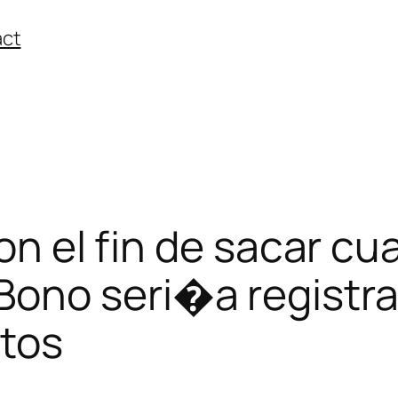
ct
con el fin de sacar cu
ono seri�a registr
itos