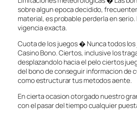
Limitaciones meteorologicas � Las boni
sobre algun epoca decidido, frecuente
material, es probable perderla en serio.
vigencia exacta.
Cuota de los juegos � Nunca todos los 
Casino Bono. Ciertos, inclusive los tr
desplazandolo hacia el pelo ciertos ju
del bono de conseguir informacion de c
como estructurar tus metodos aente.
En cierta ocasion otorgado nuestro gran
con el pasar del tiempo cualquier pues