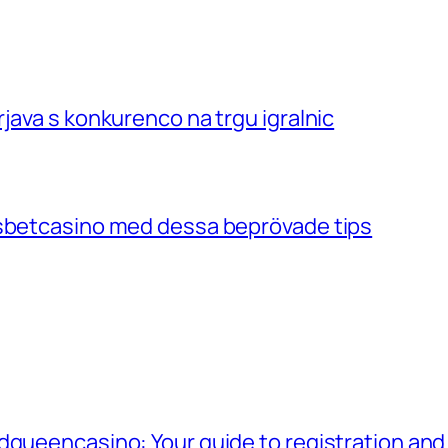
java s konkurenco na trgu igralnic
Lsbetcasino med dessa beprövade tips
edqueencasino: Your guide to registration an