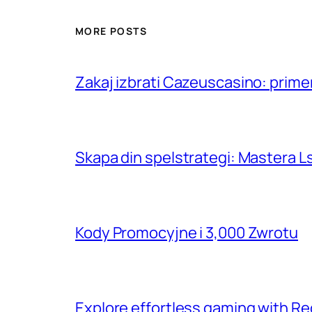
MORE POSTS
Zakaj izbrati Cazeuscasino: primer
Skapa din spelstrategi: Mastera 
Kody Promocyjne i 3,000 Zwrotu
Explore effortless gaming with R