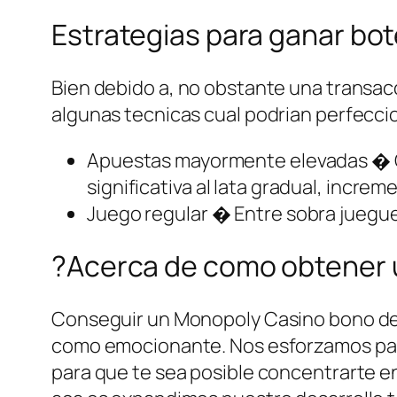
Estrategias para ganar bo
Bien debido a, no obstante una transacc
algunas tecnicas cual podrian perfeccion
Apuestas mayormente elevadas � C
significativa al lata gradual, incre
Juego regular � Entre sobra juegu
?Acerca de como obtener 
Conseguir un Monopoly Casino bono de 
como emocionante. Nos esforzamos para
para que te sea posible concentrarte en