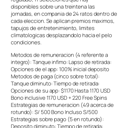
disponibles sobre una treintena las
jornadas, en compania de 24 ratos dentro de
cada eleccion. Se aplican premios maximos,
tapujos de entretenimiento, limites
climatologicas desplazandolo hacia el pelo
condiciones.
Metodos de remuneracion (4 referente a
integro): Tanque infimo: Lapso de retirada:
Opciones de el app: 100% inicial deposito
Metodos de paga (cinco sobre total):
Tanque diminuto: Tiempo de retirada:
Opciones de su app: $1170 Hasta 1170 USD
Bono inclusive 1170 USD + 220 Free Spins
Estrategias de remuneracion (49 acerca de
rotundo): S/ 500 Bono Incluso S/500
Estrategias sobre pago (5 en rotundo):
Deposito diminuto: Tiempo de retirada: