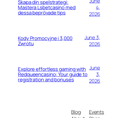
June
Skapa din spelstrategi:
4,
Mastera Lsbetcasino med
dessa beprövade tips
2026
June 3,
Kody Promocyjne i 3,000
Zwrotu
2026
June
Explore effortless gaming with
3,
Redqueencasino: Your guide to
registration and bonuses
2026
Blog
Events