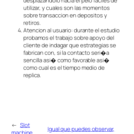
desplazandolo hacia el pelo faciles de
utilizar, y cuales son las momentos
sobre transaccion en depositos y
retiros.
Atencion al usuario: durante el estudio
probamos el trabajo sobre apoyo del
cliente de indagar que estrategias se
fabrican con, si la contacto seri�a
sencilla asi� como favorable asi�
como cual es el tiempo medio de
replica.
←
Slot
Igual que puedes observar,
machine