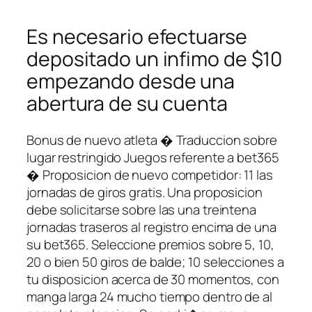
Es necesario efectuarse
depositado un infimo de $10
empezando desde una
abertura de su cuenta
Bonus de nuevo atleta � Traduccion sobre
lugar restringido Juegos referente a bet365
� Proposicion de nuevo competidor: 11 las
jornadas de giros gratis. Una proposicion
debe solicitarse sobre las una treintena
jornadas traseros al registro encima de una
su bet365. Seleccione premios sobre 5, 10,
20 o bien 50 giros de balde; 10 selecciones a
tu disposicion acerca de 30 momentos, con
manga larga 24 mucho tiempo dentro de al