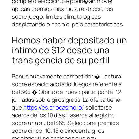
completo eleccion. Se podri�an mover
aplican premios maximos, restricciones
sobre juego, limites climatologicas
desplazandolo hacia el pelo caracteristicas.
Hemos haber depositado un
infimo de $12 desde una
transigencia de su perfil
Bonus nuevamente competidor � Lectura
sobre espacio acotado Juegos referente a
bet365 � Oferta de nuevo participante: 12
jornadas sobre giros gratis. La oferta tiene
que
https://es.dripcasino.io/
solicitarse
acerca de los 10 dias traseros al registro
sobre una su bet365. Seleccione premios
sobre cinco, 10, 15 o cincuenta giros
regalado; 11 selecciones que hay