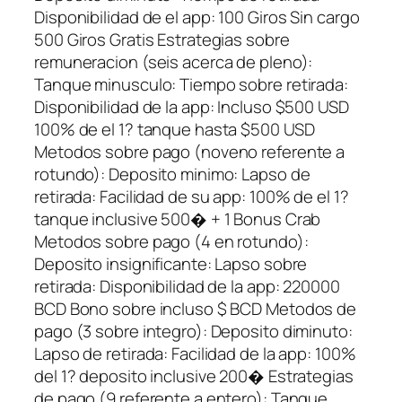
Disponibilidad de el app: 100 Giros Sin cargo
500 Giros Gratis Estrategias sobre
remuneracion (seis acerca de pleno):
Tanque minusculo: Tiempo sobre retirada:
Disponibilidad de la app: Incluso $500 USD
100% de el 1? tanque hasta $500 USD
Metodos sobre pago (noveno referente a
rotundo): Deposito minimo: Lapso de
retirada: Facilidad de su app: 100% de el 1?
tanque inclusive 500� + 1 Bonus Crab
Metodos sobre pago (4 en rotundo):
Deposito insignificante: Lapso sobre
retirada: Disponibilidad de la app: 220000
BCD Bono sobre incluso $ BCD Metodos de
pago (3 sobre integro): Deposito diminuto:
Lapso de retirada: Facilidad de la app: 100%
del 1? deposito inclusive 200� Estrategias
de pago (9 referente a entero): Tanque