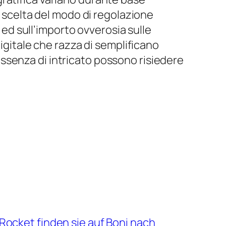
a scelta del modo di regolazione
, ed sull’importo ovverosia sulle
digitale che razza di semplificano
n assenza di intricato possono risiedere
ocket finden sie auf Boni nach