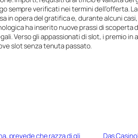
o sempre verificati nei termini dell’offerta. L
sa in opera del gratifica e, durante alcuni casi
cnologica ha inserito nuove prassi di scoperta 
gali. Verso gli appassionati di slot, i premio i
ove slot senza tenuta passato.
ana, prevede che razza di gli
Das CasinoR