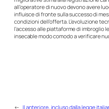
all’operatore di nuovo devono avere luog
influisce di fronte sulla successo di mes
condizioni dell’offerta. L’evoluzione te
l’accesso alle piattaforme di imbroglio le
insecable modo comodo a verificare nu
←
Il anteriore, incluso dalla legge itali