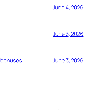
June 4, 2026
June 3, 2026
d bonuses
June 3, 2026