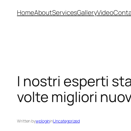
Skip
Home
About
Services
Gallery
Video
Conta
to
content
I nostri esperti 
volte migliori nuov
Written by
wplogin
in
Uncategorized