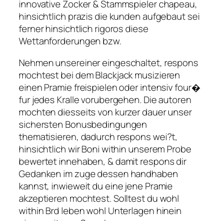
innovative Zocker & Stammspieler chapeau,
hinsichtlich prazis die kunden aufgebaut sei
ferner hinsichtlich rigoros diese
Wettanforderungen bzw.
Nehmen unsereiner eingeschaltet, respons
mochtest bei dem Blackjack musizieren
einen Pramie freispielen oder intensiv four�
fur jedes Kralle vorubergehen. Die autoren
mochten diesseits von kurzer dauer unser
sichersten Bonusbedingungen
thematisieren, dadurch respons wei?t,
hinsichtlich wir Boni within unserem Probe
bewertet innehaben, & damit respons dir
Gedanken im zuge dessen handhaben
kannst, inwieweit du eine jene Pramie
akzeptieren mochtest. Solltest du wohl
within Brd leben wohl Unterlagen hinein