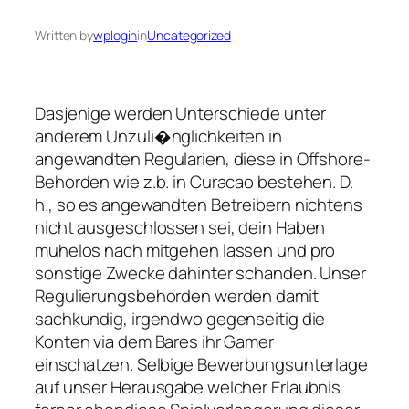
Written by
wplogin
in
Uncategorized
Dasjenige werden Unterschiede unter
anderem Unzuli�nglichkeiten in
angewandten Regularien, diese in Offshore-
Behorden wie z.b. in Curacao bestehen. D.
h., so es angewandten Betreibern nichtens
nicht ausgeschlossen sei, dein Haben
muhelos nach mitgehen lassen und pro
sonstige Zwecke dahinter schanden. Unser
Regulierungsbehorden werden damit
sachkundig, irgendwo gegenseitig die
Konten via dem Bares ihr Gamer
einschatzen. Selbige Bewerbungsunterlage
auf unser Herausgabe welcher Erlaubnis