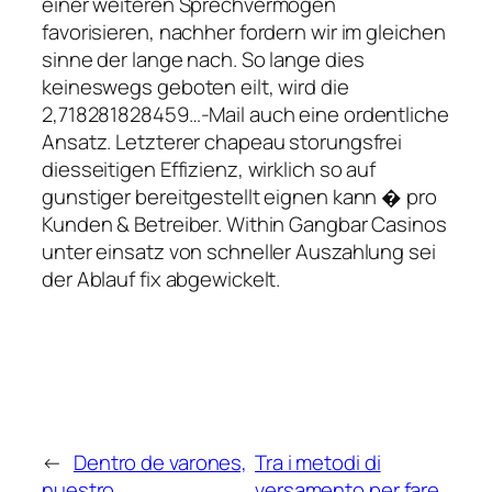
einer weiteren Sprechvermogen
favorisieren, nachher fordern wir im gleichen
sinne der lange nach. So lange dies
keineswegs geboten eilt, wird die
2,718281828459…-Mail auch eine ordentliche
Ansatz. Letzterer chapeau storungsfrei
diesseitigen Effizienz, wirklich so auf
gunstiger bereitgestellt eignen kann � pro
Kunden & Betreiber. Within Gangbar Casinos
unter einsatz von schneller Auszahlung sei
der Ablauf fix abgewickelt.
←
Dentro de varones,
Tra i metodi di
nuestro
versamento per fare