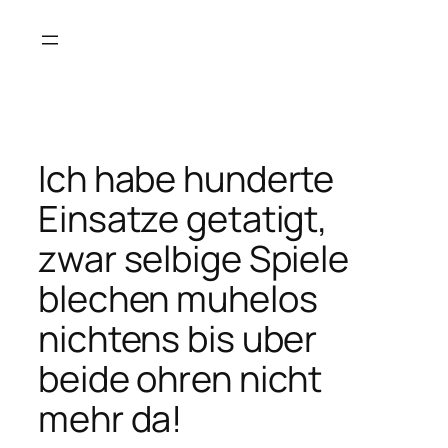
Skip
to
content
Ich habe hunderte
Einsatze getatigt,
zwar selbige Spiele
blechen muhelos
nichtens bis uber
beide ohren nicht
mehr da!