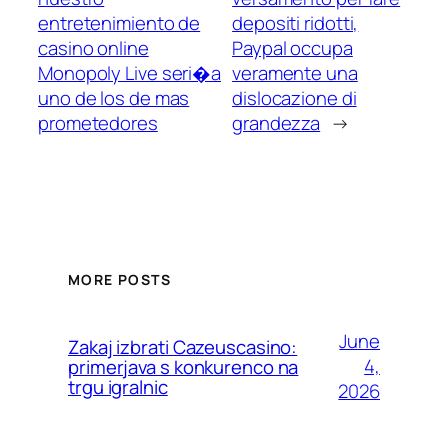
entretenimiento de
depositi ridotti,
casino online
Paypal occupa
Monopoly Live seri�a
veramente una
uno de los de mas
dislocazione di
prometedores
grandezza
→
MORE POSTS
June
Zakaj izbrati Cazeuscasino:
4,
primerjava s konkurenco na
trgu igralnic
2026