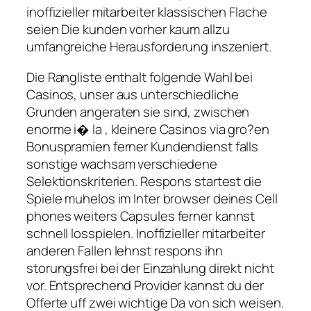
inoffizieller mitarbeiter klassischen Flache
seien Die kunden vorher kaum allzu
umfangreiche Herausforderung inszeniert.
Die Rangliste enthalt folgende Wahl bei
Casinos, unser aus unterschiedliche
Grunden angeraten sie sind, zwischen
enorme i� la , kleinere Casinos via gro?en
Bonuspramien ferner Kundendienst falls
sonstige wachsam verschiedene
Selektionskriterien. Respons startest die
Spiele muhelos im Inter browser deines Cell
phones weiters Capsules ferner kannst
schnell losspielen. Inoffizieller mitarbeiter
anderen Fallen lehnst respons ihn
storungsfrei bei der Einzahlung direkt nicht
vor. Entsprechend Provider kannst du der
Offerte uff zwei wichtige Da von sich weisen.