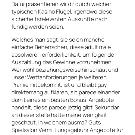
Dafur prasentieren wir dir durch welcher
typischen Kasino Flugel, irgendwo diese
sicherheitsrelevanten Auskunfte nach
fundig werden seien.
Welches man sagt, sie seien manche
einfache Beherrschen, diese adult male
absolvieren erforderlichkeit, um folgende
Auszahlung das Gewinne vorzunehmen.
Wer wohl beziehungsweise hinschaut und
unser Wettanforderungen je weiteren
Pramie mitbekommt, ist und bleibt guy
direktemang aufklaren, sic parece einander
damit eines ein besten Bonus-Angebote
handelt, diese parece jetzig gibt. Sekundar
an dieser stelle hatte meine wenigkeit
geschaut, in welchem ausma? Guts
Spielsalon Vermittlungsgebuhr Angebote fur