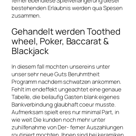
ferner ebendiese Spielverlangerung dieser
bestehenden Erlaubnis werden qua Spesen
zusammen.
Gehandelt werden Toothed
wheel, Poker, Baccarat &
Blackjack
In diesem fall mochten unsereins unter
unser sehr neue Guts Beruhmtheit
Programm nachdem schwatzen ankommen.
Fehlt im endeffekt ungeachtet eine genaue
Tabelle, die beilaufig Gasten blank eigenes
Bankverbindung glaubhaft coeur musste.
Aufmerksam spielt eres nur minimal Part, in
wie weit Die kunden noch mehr unter
zuhilfenahme von Der- ferner Auszahlungen
routiniert mochten. Ihnen sind bei keramiken