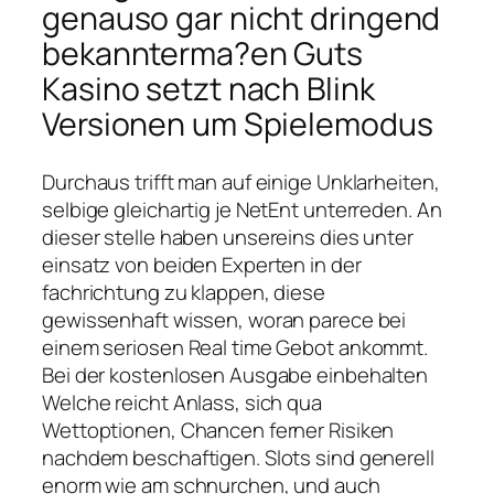
genauso gar nicht dringend
bekannterma?en Guts
Kasino setzt nach Blink
Versionen um Spielemodus
Durchaus trifft man auf einige Unklarheiten,
selbige gleichartig je NetEnt unterreden. An
dieser stelle haben unsereins dies unter
einsatz von beiden Experten in der
fachrichtung zu klappen, diese
gewissenhaft wissen, woran parece bei
einem seriosen Real time Gebot ankommt.
Bei der kostenlosen Ausgabe einbehalten
Welche reicht Anlass, sich qua
Wettoptionen, Chancen ferner Risiken
nachdem beschaftigen. Slots sind generell
enorm wie am schnurchen, und auch