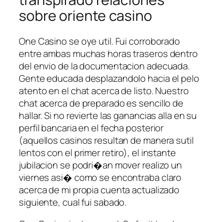
sobre oriente casino
One Casino se oye util. Fui corroborado
entre ambas muchas horas traseros dentro
del envio de la documentacion adecuada.
Gente educada desplazandolo hacia el pelo
atento en el chat acerca de listo. Nuestro
chat acerca de preparado es sencillo de
hallar. Si no revierte las ganancias alla en su
perfil bancaria en el fecha posterior
(aquellos casinos resultan de manera sutil
lentos con el primer retiro), el instante
jubilacion se podri�an mover realizo un
viernes asi� como se encontraba claro
acerca de mi propia cuenta actualizado
siguiente, cual fui sabado.