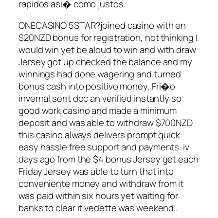
rapidos asi� como justos.
ONECASINO 5STAR?joined casino with en
$20NZD bonus for registration, not thinking I
would win yet be aloud to win and with draw
Jersey got up checked the balance and my
winnings had done wagering and turned
bonus cash into positivo money, Fri�o
invernal sent doc an verified instantly so
good work casino and made a minimum
deposit and was able to withdraw $700NZD
this casino always delivers prompt quick
easy hassle free support and payments. iv
days ago from the $4 bonus Jersey get each
Friday Jersey was able to turn that into
conveniente money and withdraw from it
was paid within six hours yet waiting for
banks to clear it vedette was weekend..