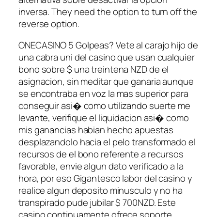
inversa. They need the option to turn off the
reverse option.
ONECASINO 5 Golpeas? Vete al carajo hijo de
una cabra uni del casino que usan cualquier
bono sobre $ una treintena NZD de el
asignacion, sin meditar que ganaria aunque
se encontraba en voz la mas superior para
conseguir asi� como utilizando suerte me
levante, verifique el liquidacion asi� como
mis ganancias habian hecho apuestas
desplazandolo hacia el pelo transformado el
recursos de el bono referente a recursos
favorable, envie algun dato verificado a la
hora, por eso Gigantesco labor del casino y
realice algun deposito minusculo y no ha
transpirado pude jubilar $ 700NZD. Este
casino continuamente ofrece soporte