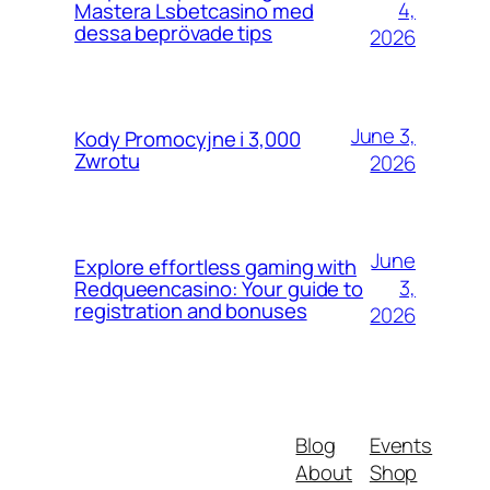
4,
Mastera Lsbetcasino med
dessa beprövade tips
2026
June 3,
Kody Promocyjne i 3,000
Zwrotu
2026
June
Explore effortless gaming with
3,
Redqueencasino: Your guide to
registration and bonuses
2026
Blog
Events
About
Shop