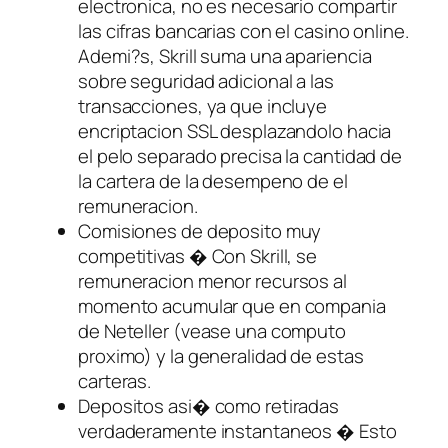
electronica, no es necesario compartir
las cifras bancarias con el casino online.
Ademi?s, Skrill suma una apariencia
sobre seguridad adicional a las
transacciones, ya que incluye
encriptacion SSL desplazandolo hacia
el pelo separado precisa la cantidad de
la cartera de la desempeno de el
remuneracion.
Comisiones de deposito muy
competitivas � Con Skrill, se
remuneracion menor recursos al
momento acumular que en compania
de Neteller (vease una computo
proximo) y la generalidad de estas
carteras.
Depositos asi� como retiradas
verdaderamente instantaneos � Esto