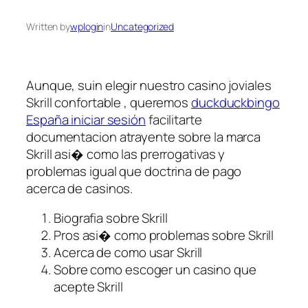
Written by
wplogin
in
Uncategorized
Aunque, suin elegir nuestro casino joviales
Skrill confortable , queremos
duckduckbingo
España iniciar sesión
facilitarte
documentacion atrayente sobre la marca
Skrill asi� como las prerrogativas y
problemas igual que doctrina de pago
acerca de casinos.
Biografia sobre Skrill
Pros asi� como problemas sobre Skrill
Acerca de como usar Skrill
Sobre como escoger un casino que
acepte Skrill