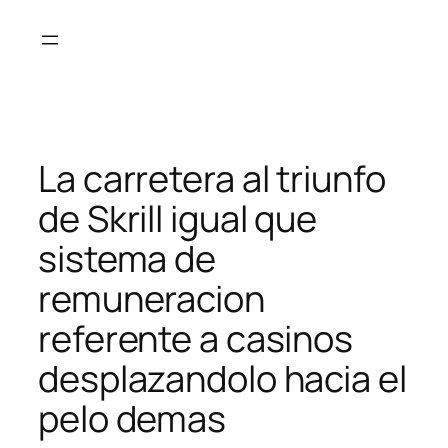
Skip
to
content
La carretera al triunfo
de Skrill igual que
sistema de
remuneracion
referente a casinos
desplazandolo hacia el
pelo demas