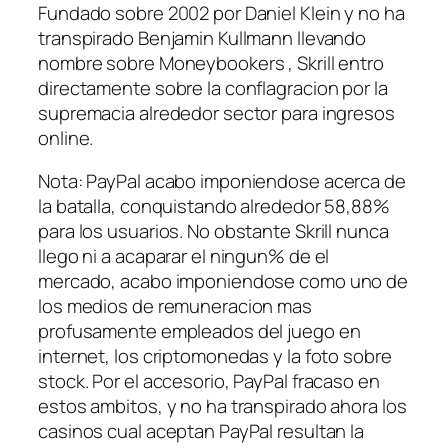
Fundado sobre 2002 por Daniel Klein y no ha
transpirado Benjamin Kullmann llevando
nombre sobre Moneybookers , Skrill entro
directamente sobre la conflagracion por la
supremacia alrededor sector para ingresos
online.
Nota: PayPal acabo imponiendose acerca de
la batalla, conquistando alrededor 58,88%
para los usuarios. No obstante Skrill nunca
llego ni a acaparar el ningun% de el
mercado, acabo imponiendose como uno de
los medios de remuneracion mas
profusamente empleados del juego en
internet, los criptomonedas y la foto sobre
stock. Por el accesorio, PayPal fracaso en
estos ambitos, y no ha transpirado ahora los
casinos cual aceptan PayPal resultan la