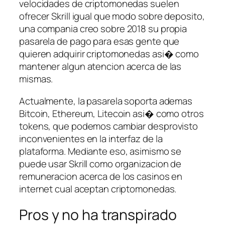
velocidades de criptomonedas suelen
ofrecer Skrill igual que modo sobre deposito,
una compania creo sobre 2018 su propia
pasarela de pago para esas gente que
quieren adquirir criptomonedas asi� como
mantener algun atencion acerca de las
mismas.
Actualmente, la pasarela soporta ademas
Bitcoin, Ethereum, Litecoin asi� como otros
tokens, que podemos cambiar desprovisto
inconvenientes en la interfaz de la
plataforma. Mediante eso, asimismo se
puede usar Skrill como organizacion de
remuneracion acerca de los casinos en
internet cual aceptan criptomonedas.
Pros y no ha transpirado