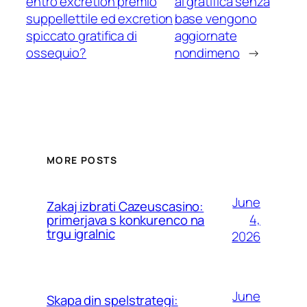
entro excretion premio
ai gratifica senza
suppellettile ed excretion
base vengono
spiccato gratifica di
aggiornate
ossequio?
nondimeno
→
MORE POSTS
June
Zakaj izbrati Cazeuscasino:
4,
primerjava s konkurenco na
trgu igralnic
2026
June
Skapa din spelstrategi: