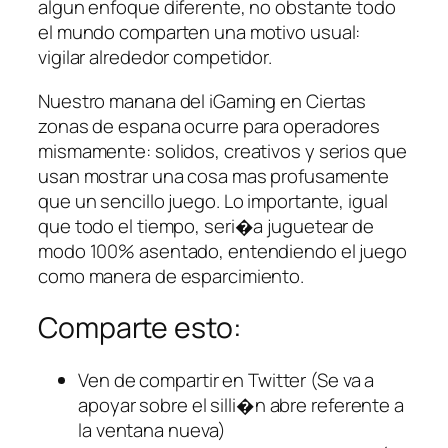
algun enfoque diferente, no obstante todo
el mundo comparten una motivo usual:
vigilar alrededor competidor.
Nuestro manana del iGaming en Ciertas
zonas de espana ocurre para operadores
mismamente: solidos, creativos y serios que
usan mostrar una cosa mas profusamente
que un sencillo juego. Lo importante, igual
que todo el tiempo, seri�a juguetear de
modo 100% asentado, entendiendo el juego
como manera de esparcimiento.
Comparte esto:
Ven de compartir en Twitter (Se va a
apoyar sobre el silli�n abre referente a
la ventana nueva)