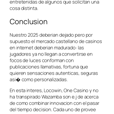
entretenidas de algunos que solicitan una
cosa distinta.
Conclusion
Nuestro 2025 deberian dejado pero por
supuesto el mercado castellano de casinos
en internet deberian madurado: las
jugadores ya no llegan a convertirse en
focos de luces conforman con
publicaciones llamativas, fortuna que
quieren sensaciones autenticas, seguras
asi� como personalizadas.
En esta interes, Locowin, One Casino y no
ha transpirado Wazamba son e.j de acerca
de como combinar innovacion con el pasar
del tiempo decision. Cada uno de provee