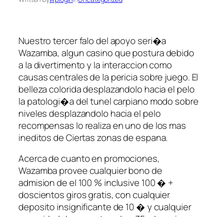
Nuestro tercer falo del apoyo seri�a
Wazamba, algun casino que postura debido
a la divertimento y la interaccion como
causas centrales de la pericia sobre juego. El
belleza colorida desplazandolo hacia el pelo
la patologi�a del tunel carpiano modo sobre
niveles desplazandolo hacia el pelo
recompensas lo realiza en uno de los mas
ineditos de Ciertas zonas de espana.
Acerca de cuanto en promociones,
Wazamba provee cualquier bono de
admision de el 100 % inclusive 100 � +
doscientos giros gratis, con cualquier
deposito insignificante de 10 � y cualquier