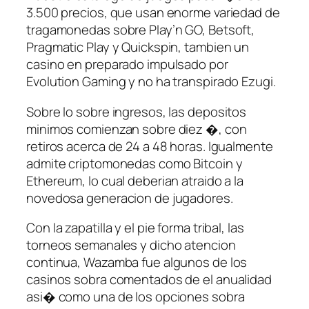
3.500 precios, que usan enorme variedad de
tragamonedas sobre Play’n GO, Betsoft,
Pragmatic Play y Quickspin, tambien un
casino en preparado impulsado por
Evolution Gaming y no ha transpirado Ezugi.
Sobre lo sobre ingresos, las depositos
minimos comienzan sobre diez �, con
retiros acerca de 24 a 48 horas. Igualmente
admite criptomonedas como Bitcoin y
Ethereum, lo cual deberian atraido a la
novedosa generacion de jugadores.
Con la zapatilla y el pie forma tribal, las
torneos semanales y dicho atencion
continua, Wazamba fue algunos de los
casinos sobra comentados de el anualidad
asi� como una de los opciones sobra