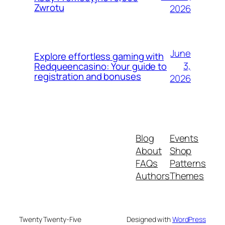
Zwrotu
2026
June
Explore effortless gaming with
3,
Redqueencasino: Your guide to
registration and bonuses
2026
Blog
Events
About
Shop
FAQs
Patterns
Authors
Themes
Twenty Twenty-Five
Designed with
WordPress