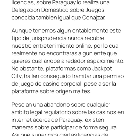
licencias, sobre Paraguay lo realiza una
Delegacion Domestico sobre Juegos,
conocida tambien igual que Conajzar.
Aunque tenemos algun entablemente este
tipo de jurisprudencia nunca recubre
nuestro entretenimiento online, por lo cual
realmente no encontraras algun ente que
quieres cual arrope alrededor esparcimiento.
No obstante, plataformas como Jackpot
City, hallan conseguido tramitar una permiso
de juego de casino corporal, pese a ser la
plataforma sobre origen maltes.
Pese an una abandono sobre cualquier
ambito legal regulatorio sobre las casinos en
internet acerca de Paraguay, existen
maneras sobre participar de forma segura.
Asi que sugerimos ciertas licencias de