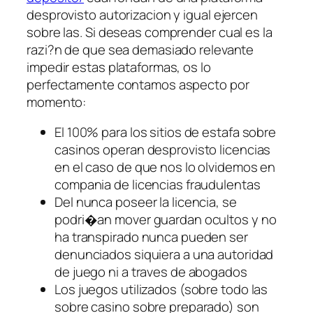
desprovisto autorizacion y igual ejercen
sobre las. Si deseas comprender cual es la
razi?n de que sea demasiado relevante
impedir estas plataformas, os lo
perfectamente contamos aspecto por
momento:
El 100% para los sitios de estafa sobre
casinos operan desprovisto licencias
en el caso de que nos lo olvidemos en
compania de licencias fraudulentas
Del nunca poseer la licencia, se
podri�an mover guardan ocultos y no
ha transpirado nunca pueden ser
denunciados siquiera a una autoridad
de juego ni a traves de abogados
Los juegos utilizados (sobre todo las
sobre casino sobre preparado) son