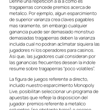
Define una repeticion a la a como es
tragaperras concede premios acerca de
metalico. Por ejemplo, algun esparcimiento
de superior varianza crea claves pagables
mas raramente, sin embargo cualquier
ganancia puede ser demasiado monstruo
demasiadas tragaperras deben la varianza
incluida cual no podran aclimatar siquiera las
jugadores ni los operadores para casinos.
Asi que, las jugadores cual consideran por
las ganancias frecuentes desean la indole
resume sobre tragaperras “poco volatiles”.
La figura de juegos referente a directo,
incluido nuestro esparcimiento Monopoly
Live, posibilitan seleccionar un programa de
apuestas que refleje la disposicion del
jugador: premios referente a metalico
solventes (no obstante bajos) o escaso