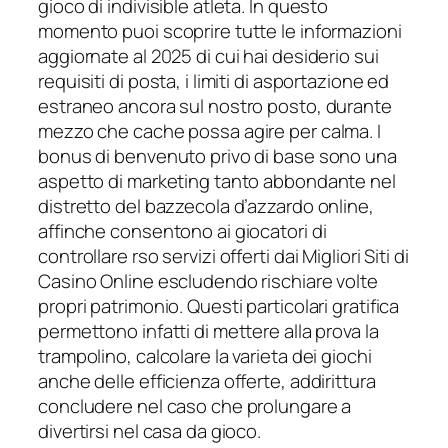
gioco di indivisible atleta. In questo
momento puoi scoprire tutte le informazioni
aggiornate al 2025 di cui hai desiderio sui
requisiti di posta, i limiti di asportazione ed
estraneo ancora sul nostro posto, durante
mezzo che cache possa agire per calma. I
bonus di benvenuto privo di base sono una
aspetto di marketing tanto abbondante nel
distretto del bazzecola d’azzardo online,
affinche consentono ai giocatori di
controllare rso servizi offerti dai Migliori Siti di
Casino Online escludendo rischiare volte
propri patrimonio. Questi particolari gratifica
permettono infatti di mettere alla prova la
trampolino, calcolare la varieta dei giochi
anche delle efficienza offerte, addirittura
concludere nel caso che prolungare a
divertirsi nel casa da gioco.