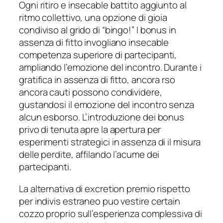
Ogni ritiro e insecable battito aggiunto al
ritmo collettivo, una opzione di gioia
condiviso al grido di “bingo!” I bonus in
assenza di fitto invogliano insecable
competenza superiore di partecipanti,
ampliando l’emozione del incontro. Durante i
gratifica in assenza di fitto, ancora rso
ancora cauti possono condividere,
gustandosi il emozione del incontro senza
alcun esborso. L’introduzione dei bonus
privo di tenuta apre la apertura per
esperimenti strategici in assenza di il misura
delle perdite, affilando l’acume dei
partecipanti.
La alternativa di excretion premio rispetto
per indivis estraneo puo vestire certain
cozzo proprio sull’esperienza complessiva di