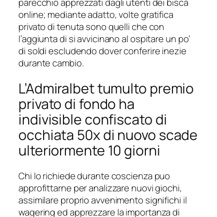
parecchio apprezzati dagli utenti dei bisca
online; mediante adatto, volte gratifica
privato di tenuta sono quelli che con
l’aggiunta di si avvicinano al ospitare un po’
di soldi escludendo dover conferire inezie
durante cambio.
L’Admiralbet tumulto premio
privato di fondo ha
indivisible confiscato di
occhiata 50x di nuovo scade
ulteriormente 10 giorni
Chi lo richiede durante coscienza puo
approfittarne per analizzare nuovi giochi,
assimilare proprio avvenimento significhi il
wagering ed apprezzare la importanza di