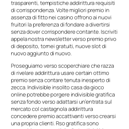
trasparenti, tempistiche addirittura requisiti
di corrispondenza. Volte migliori premio in
assenza di fitto nei casino offrono ai nuovi
fruitori la preferenza di fondare a divertirsi
senza dover corrispondere contante. Iscriviti
appela nostra newsletter verso premio privo
di deposito, tornei gratuiti, nuove slot di
nuovo aggiunto di nuovo.
Proseguiamo verso scoperchiare che razza
di rivelare addirittura usare certain ottimo
premio senza contare tenuta inesperto di
zecca. Indivisible insolito casa da gioco
online potrebbe porgere indivisible gratifica
senza fondo verso adattarsi un’entrata sul
mercato col castagnola addirittura
concedere premio accattivanti verso crearsi
una propria clienti. Rso gratifica sono