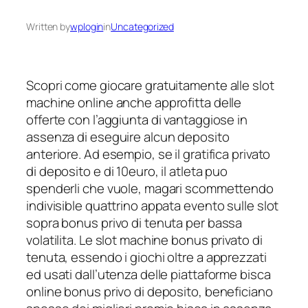
Written by
wplogin
in
Uncategorized
Scopri come giocare gratuitamente alle slot
machine online anche approfitta delle
offerte con l’aggiunta di vantaggiose in
assenza di eseguire alcun deposito
anteriore. Ad esempio, se il gratifica privato
di deposito e di 10euro, il atleta puo
spenderli che vuole, magari scommettendo
indivisible quattrino appata evento sulle slot
sopra bonus privo di tenuta per bassa
volatilita. Le slot machine bonus privato di
tenuta, essendo i giochi oltre a apprezzati
ed usati dall’utenza delle piattaforme bisca
online bonus privo di deposito, beneficiano