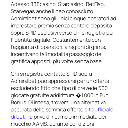
Adesso 888casino, Starcasino, BetFlag,
Starvegas anche il neo conosciuto
Admiralbet sono gli unici cinque operatori ad
imprestare premio senza contare deposito
sopra SPID esclusivi verso chi si registra per
l’identita digitale. Costantemente con
l’aggiunta di operatori, a ragioni di grinta,
incentivano tali modalita passaggio dei
gratifica appositi, piu volte senza base.
Chi si registra contatto SPID sopra
Admiralbet puo appressarsi per un’offerta
escludendo fitto che tipo di prevede 500
giocate gratuite addirittura �1.000 in Fun
Bonus. Di intesa, troverai una alternativa
accurata delle sommita offerte
sito ufficiale
di betinia
privo di ricambio immediata dei
mucchio AAMS, durante condizioni