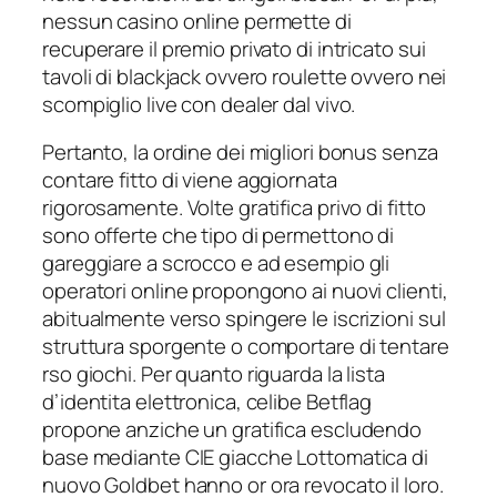
nessun casino online permette di
recuperare il premio privato di intricato sui
tavoli di blackjack ovvero roulette ovvero nei
scompiglio live con dealer dal vivo.
Pertanto, la ordine dei migliori bonus senza
contare fitto di viene aggiornata
rigorosamente. Volte gratifica privo di fitto
sono offerte che tipo di permettono di
gareggiare a scrocco e ad esempio gli
operatori online propongono ai nuovi clienti,
abitualmente verso spingere le iscrizioni sul
struttura sporgente o comportare di tentare
rso giochi. Per quanto riguarda la lista
d’identita elettronica, celibe Betflag
propone anziche un gratifica escludendo
base mediante CIE giacche Lottomatica di
nuovo Goldbet hanno or ora revocato il loro.