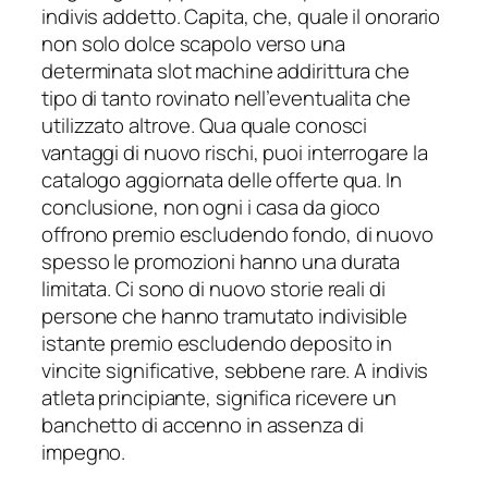
indivis addetto. Capita, che, quale il onorario
non solo dolce scapolo verso una
determinata slot machine addirittura che
tipo di tanto rovinato nell’eventualita che
utilizzato altrove. Qua quale conosci
vantaggi di nuovo rischi, puoi interrogare la
catalogo aggiornata delle offerte qua. In
conclusione, non ogni i casa da gioco
offrono premio escludendo fondo, di nuovo
spesso le promozioni hanno una durata
limitata. Ci sono di nuovo storie reali di
persone che hanno tramutato indivisible
istante premio escludendo deposito in
vincite significative, sebbene rare. A indivis
atleta principiante, significa ricevere un
banchetto di accenno in assenza di
impegno.