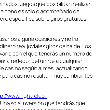
nados juegos que posibilitan realizar
este bono es solo o acompañado de
ro específica sobre giros gratuitos
 usarlos alguna ocasiones y no ha
inero real joviales giros de balde. Los
o vano con el que tendrás un número de
ar alrededor del unirte a cualquier
 de casino según al mes, actualizando
 para casino resultan muy cambiantes
p://www.fight-club-
 Una sola inversión que tendrás que