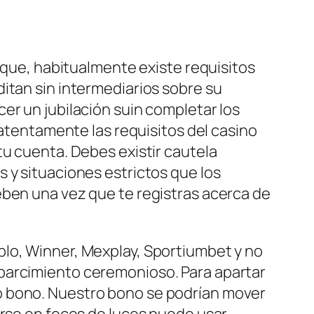
anque, habitualmente existe requisitos
ditan sin intermediarios sobre su
er un jubilación suin completar los
 atentamente las requisitos del casino
tu cuenta. Debes existir cautela
 y situaciones estrictos que los
eben una vez que te registras acerca de
plo, Winner, Mexplay, Sportiumbet y no
sparcimiento ceremonioso. Para apartar
o bono. Nuestro bono se podrí­an mover