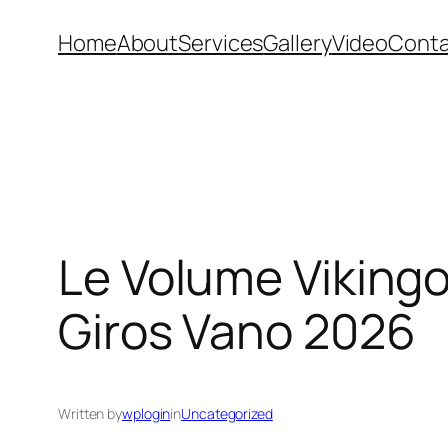
Skip
Home
About
Services
Gallery
Video
Conta
to
content
Le Volume Viking
Giros Vano 2026
Written by
wplogin
in
Uncategorized