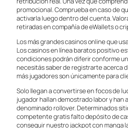
retribución real. Una vez que comprende
promocional. Comprueba en caso de que 
activarla luego dentro del cuenta. Valora
retiradas en compañía de eWallets o cri
Los más grandes casinos online que usa
Los casinos en línea baratos positivo e
condiciones podrán diferir conforme una
necesitás saber de registrarte acerca d
más jugadores son únicamente para client
Solo llegan a convertirse en focos de 
jugador hallan demostrado labor y han 
denominado rollover. Determinados siti
competente gratis falto depósito de ca
conseguir nuestro jackpot con manga lar