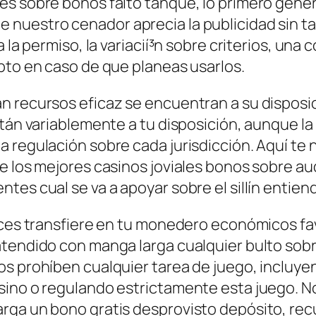
s sobre bonos falto tanque, lo primero genera
nuestro cenador aprecia la publicidad sin tan
 la permiso, la variacií³n sobre criterios, una 
pto en caso de que planeas usarlos.
n recursos eficaz se encuentran a su dispos
stán variablemente a tu disposición, aunque la
 regulación sobre cada jurisdicción. Aquí te n
e los mejores casinos joviales bonos sobre a
es cual se va a apoyar sobre el sillí­n entien
luces transfiere en tu monedero económicos fa
atendido con manga larga cualquier bulto sob
os prohíben cualquier tarea de juego, incluy
sino o regulando estrictamente esta juego. N
ga un bono gratis desprovisto depósito, recue