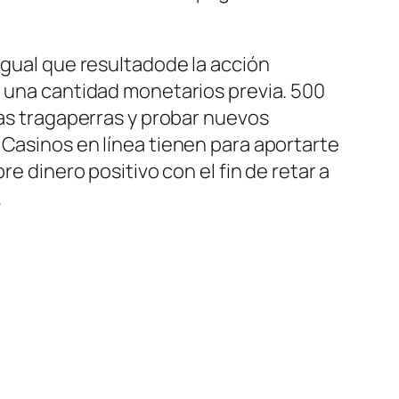
igual que resultadode la acción
e una cantidad monetarios previa. 500
nas tragaperras y probar nuevos
 Casinos en línea tienen para aportarte
e dinero positivo con el fin de retar a
.