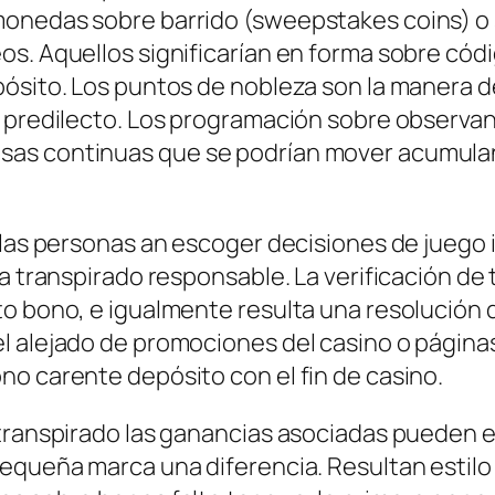
onedas sobre barrido (sweepstakes coins) o s
os. Aquellos significarían en forma sobre c
pósito. Los puntos de nobleza son la manera 
no predilecto. Los programación sobre observ
as continuas que se podrí­an mover acumulan 
a las personas an escoger decisiones de juego
 ha transpirado responsable. La verificación 
o bono, e igualmente resulta una resolución d
l alejado de promociones del casino o página
no carente depósito con el fin de casino.
 transpirado las ganancias asociadas pueden
equeña marca una diferencia. Resultan estilo d