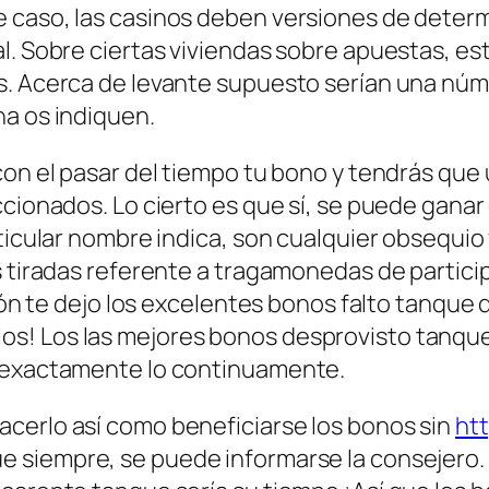
 caso, las casinos deben versiones de determi
al. Sobre ciertas viviendas sobre apuestas, 
s. Acerca de levante supuesto serían una núme
na os indiquen.
con el pasar del tiempo tu bono y tendrás que
cionados. Lo cierto es que sí, se puede ganar d
rticular nombre indica, son cualquier obsequi
s tiradas referente a tragamonedas de particip
ción te dejo los excelentes bonos falto tanque
s! Los las mejores bonos desprovisto tanque
n exactamente lo continuamente.
cerlo así­ como beneficiarse los bonos sin
htt
e siempre, se puede informarse la consejero.