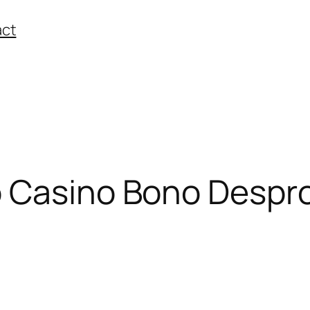
ct
o Casino Bono Despro