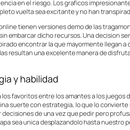
encia en el riesgo. Los graficos impresionant
pleto vuelta sea excitante y no han transpirad
line tienen versiones demo de las tragamoned
o sin embarcar dicho recursos. Una decision s
irado encontrar la que mayormente llegan a c
edas resultan una excelente manera de disfruta
ia y habilidad
os favoritos entre los amantes a los juegos de
na suerte con estrategia, lo que lo conviert
r decisiones de una vez que pedir pero profus
apa sea unica desplazandolo hasta nuestro pe