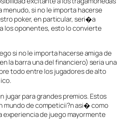
ibilidad excitante a los tragamonedas
 a menudo, si no le importa hacerse
stro poker, en particular, seri�a
 a los oponentes, esto lo convierte
uego si no le importa hacerse amiga de
n la barra una del financiero) seria una
bre todo entre los jugadores de alto
ico.
n jugar para grandes premios. Estos
gun mundo de competicii?n asi� como
na experiencia de juego mayormente