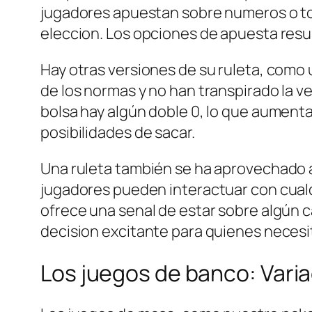
jugadores apuestan sobre numeros o to
eleccion. Los opciones de apuesta result
Hay otras versiones de su ruleta, como 
de los normas y no han transpirado la ve
bolsa hay algún doble 0, lo que aumenta
posibilidades de sacar.
Una ruleta también se ha aprovechado a
jugadores pueden interactuar con cualq
ofrece una senal de estar sobre algún c
decision excitante para quienes necesi
Los juegos de banco: Varia