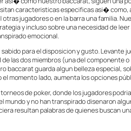
r asi� como nuestro baccarat, siguen una pos
cesitan caracteristicas especificas asi� como,
otras jugadores o en la barra una familia. Nue
trategia y incluso sobre una necesidad de leer
ranspirado emocional.
 sabido para el disposicion y gusto. Levante j
l de las dos miembros (una del componente o e
ro baccarat guarda algun belleza especial, so
o el momento lado, aumenta los opciones públ
torneos de poker, donde los jugadores podria
 el mundo y no han transpirado disenaron al
nciera resultan palabras de quienes buscan u