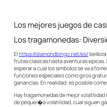
Los mejores juegos de cas
Los tragamonedas: Diversi
El
https://diamondbingo.net/es/
belleza
frutas clasicas hasta aventuras epicas.
esperar a cual los simbolos se va a fo
funciones especiales como giros gratui
ganancias. En realidad, es posible co
Hay tragamonedas de mejor volatilidad
de pequei�a volatilidad, cual siguen ga