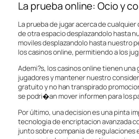
La prueba online: Ocio y c
La prueba de jugar acerca de cualquier 
de otra espacio desplazandolo hasta n
moviles desplazandolo hasta nuestro pe
los casinos online, permitiendo a los j
Ademi?s, los casinos online tienen un
jugadores y mantener nuestro considera
gratuito y no han transpirado promocion
se podri�an mover informen para los pa
Por último, una decision es una pinta i
tecnologia de encriptacion avanzada con
junto sobre compania de regulaciones 