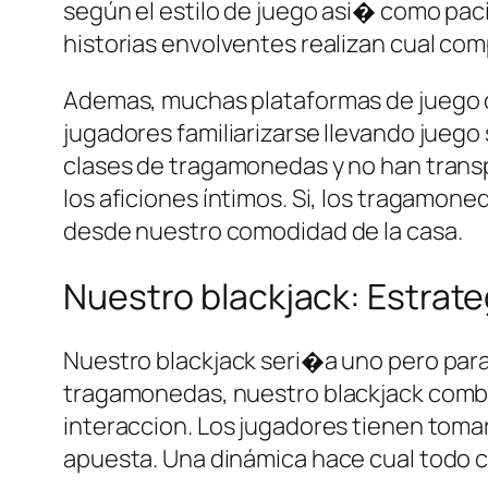
según el estilo de juego asi� como paci
historias envolventes realizan cual com
Ademas, muchas plataformas de juego on
jugadores familiarizarse llevando jueg
clases de tragamonedas y no han transp
los aficiones íntimos. Si, los tragamon
desde nuestro comodidad de la casa.
Nuestro blackjack: Estrateg
Nuestro blackjack seri�a uno pero para l
tragamonedas, nuestro blackjack combi
interaccion. Los jugadores tienen toma
apuesta. Una dinámica hace cual todo c