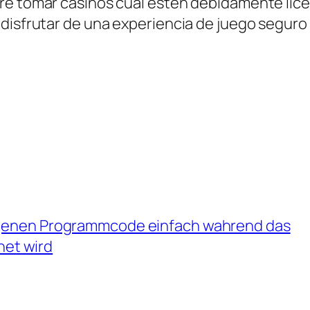
pre tomar casinos cual esten debidamente lic
 disfrutar de una experiencia de juego seguro
eigenen Programmcode einfach wahrend das
net wird