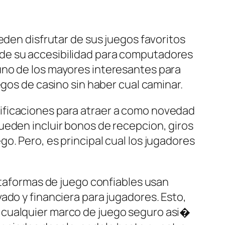
eden disfrutar de sus juegos favoritos
 de su accesibilidad para computadores
uno de los mayores interesantes para
egos de casino sin haber cual caminar.
ificaciones para atraer a como novedad
ueden incluir bonos de recepcion, giros
o. Pero, es principal cual los jugadores
lataformas de juego confiables usan
ado y financiera para jugadores. Esto,
 cualquier marco de juego seguro asi�