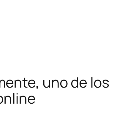
ente, uno de los
online