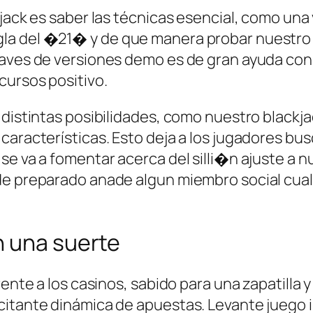
jack es saber las técnicas esencial, como una 
la del �21� y de que manera probar nuestro 
raves de versiones demo es de gran ayuda con 
cursos positivo.
 distintas posibilidades, como nuestro blackj
características. Esto deja a los jugadores bu
se va a fomentar acerca del silli�n ajuste a n
de preparado anade algun miembro social cual
n una suerte
ente a los casinos, sabido para una zapatilla y
itante dinámica de apuestas. Levante juego in