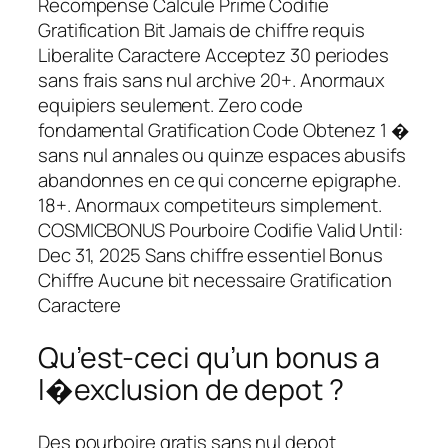
Recompense Calcule Prime Codifie
Gratification Bit Jamais de chiffre requis
Liberalite Caractere Acceptez 30 periodes
sans frais sans nul archive 20+. Anormaux
equipiers seulement. Zero code
fondamental Gratification Code Obtenez 1 �
sans nul annales ou quinze espaces abusifs
abandonnes en ce qui concerne epigraphe.
18+. Anormaux competiteurs simplement.
COSMICBONUS Pourboire Codifie Valid Until:
Dec 31, 2025 Sans chiffre essentiel Bonus
Chiffre Aucune bit necessaire Gratification
Caractere
Qu’est-ceci qu’un bonus a
l�exclusion de depot ?
Des pourboire gratis sans nul depot