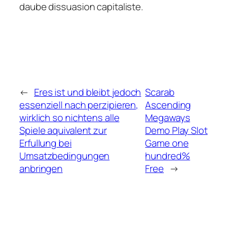
daube dissuasion capitaliste.
←
Eres ist und bleibt jedoch
Scarab
essenziell nach perzipieren,
Ascending
wirklich so nichtens alle
Megaways
Spiele aquivalent zur
Demo Play Slot
Erfullung bei
Game one
Umsatzbedingungen
hundred%
anbringen
Free
→