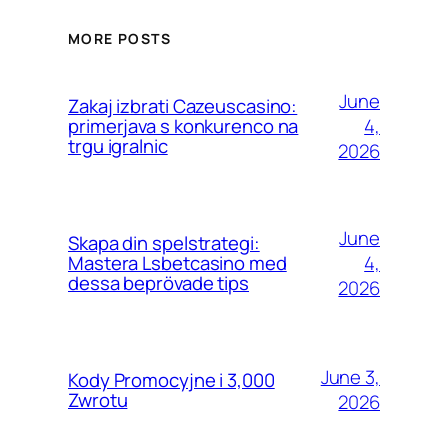
MORE POSTS
June
Zakaj izbrati Cazeuscasino:
4,
primerjava s konkurenco na
trgu igralnic
2026
June
Skapa din spelstrategi:
4,
Mastera Lsbetcasino med
dessa beprövade tips
2026
June 3,
Kody Promocyjne i 3,000
Zwrotu
2026