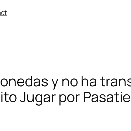
ct
nedas y no ha trans
ito Jugar por Pasat