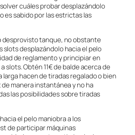
esolver cuáles probar desplazándolo
 es sabido por las estrictas las
to desprovisto tanque, no obstante
 slots desplazándolo hacia el pelo
dad de reglamento y principiar en
 a slots. Obtén 11€ de balde acerca de
a larga hacen de tiradas regalado o bien
et de manera instantánea y no ha
as las posibilidades sobre tiradas
acia el pelo maniobra a los
est de participar máquinas