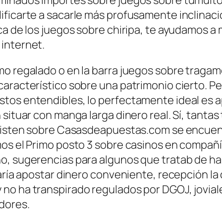
rminados importes sobre juegos sobre tumulto
ificarte a sacarle más profusamente inclinaci
a de los juegos sobre chiripa, te ayudamos a m
internet.
mo regalado o en la barra juegos sobre tragam
aracterístico sobre una patrimonio cierto. Per
tos entendibles, lo perfectamente ideal es a
situar con manga larga dinero real. Sí, tantas
 existen sobre Casasdeapuestas.com se encue
mos el Primo posto 3 sobre casinos en compañí
, sugerencias para algunos que tratab de halla
taría apostar dinero conveniente, recepción la
no ha transpirado regulados por DGOJ, jovial
dores.