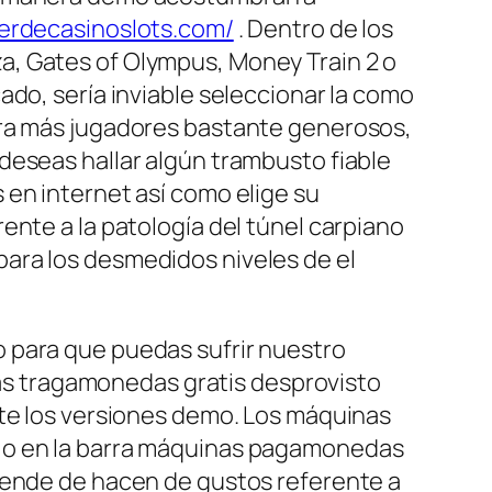
verdecasinoslots.com/
. Dentro de los
a, Gates of Olympus, Money Train 2 o
do, serí­a inviable seleccionar la como
ara más jugadores bastante generosos,
deseas hallar algún trambusto fiable
en internet así­ como elige su
nte a la patologí­a del túnel carpiano
ara los desmedidos niveles de el
 para que puedas sufrir nuestro
 las tragamonedas gratis desprovisto
nte los versiones demo. Los máquinas
s o en la barra máquinas pagamonedas
epende de hacen de gustos referente a