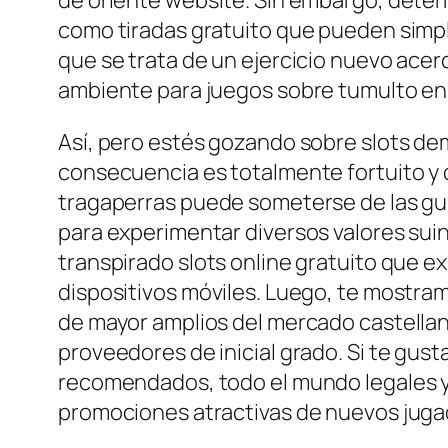
de oriente website. Sin embargo, dete
como tiradas gratuito que pueden simpl
que se trata de un ejercicio nuevo acerc
ambiente para juegos sobre tumulto en 
Así, pero estés gozando sobre slots de
consecuencia es totalmente fortuito y c
tragaperras puede someterse de las gus
para experimentar diversos valores suin 
transpirado slots online gratuito que
dispositivos móviles. Luego, te mostra
de mayor amplios del mercado castellano
proveedores de inicial grado. Si te gus
recomendados, todo el mundo legales y 
promociones atractivas de nuevos juga