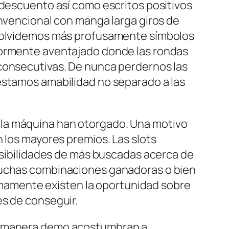
 descuento así­ como escritos positivos
onvencional con manga larga giros de
lo olvidemos más profusamente símbolos
ayormente aventajado donde las rondas
 consecutivas. De nunca perdernos las
estamos amabilidad no separado a las
 la máquina han otorgado. Una motivo
 los mayores premios. Las slots
posibilidades de más buscadas acerca de
 muchas combinaciones ganadoras o bien
Mismamente existen la oportunidad sobre
es de conseguir.
en manera demo acostumbran a