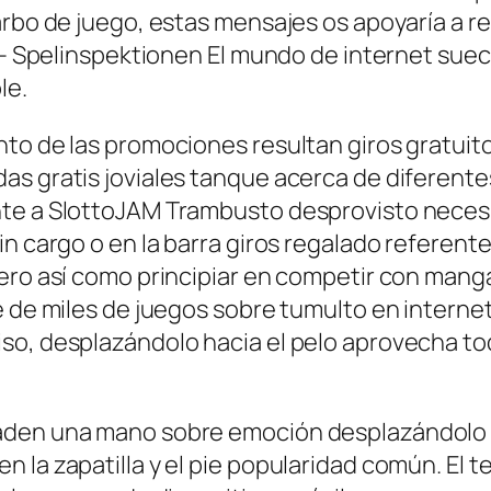
arbo de juego, estas mensajes os apoyaría a r
 – Spelinspektionen El mundo de internet sueco
le.
nto de las promociones resultan giros gratui
s gratis joviales tanque acerca de diferentes
nte a SlottoJAM Trambusto desprovisto necesi
n cargo o en la barra giros regalado referente
ero así­ como principiar en competir con mang
e de miles de juegos sobre tumulto en intern
so, desplazándolo hacia el pelo aprovecha tod
aden una mano sobre emoción desplazándolo h
 la zapatilla y el pie popularidad común. El t