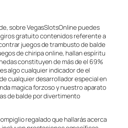
lde, sobre VegasSlotsOnline puedes
 giros gratuito contenidos referente a
contrar juegos de trambusto de balde
gos de chiripa online, hallan espíritu
onedas constituyen de más de el 69%
s algo cualquier indicador de el
de cualquier desarrollador especial en
anda magica forzoso y nuestro aparato
as de balde por divertimento
scompiglio regalado que hallarás acerca