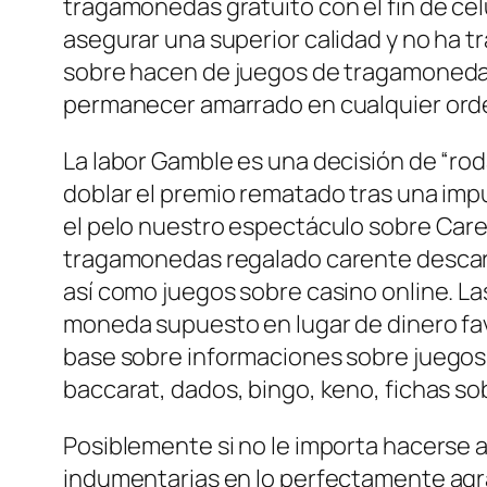
tragamonedas gratuito con el fin de c
asegurar una superior calidad y no ha t
sobre hacen de juegos de tragamonedas
permanecer amarrado en cualquier ord
La labor Gamble es una decisión de “rod
doblar el premio rematado tras una imp
el pelo nuestro espectáculo sobre Care
tragamonedas regalado carente descarga
así­ como juegos sobre casino online. L
moneda supuesto en lugar de dinero fav
base sobre informaciones sobre juegos 
baccarat, dados, bingo, keno, fichas s
Posiblemente si no le importa hacerse a
indumentarias en lo perfectamente agr