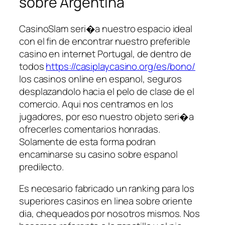
sobre Argentina
CasinoSlam seri�a nuestro espacio ideal
con el fin de encontrar nuestro preferible
casino en internet Portugal, de dentro de
todos
https://casiplaycasino.org/es/bono/
los casinos online en espanol, seguros
desplazandolo hacia el pelo de clase de el
comercio. Aqui nos centramos en los
jugadores, por eso nuestro objeto seri�a
ofrecerles comentarios honradas.
Solamente de esta forma podran
encaminarse su casino sobre espanol
predilecto.
Es necesario fabricado un ranking para los
superiores casinos en linea sobre oriente
dia, chequeados por nosotros mismos. Nos