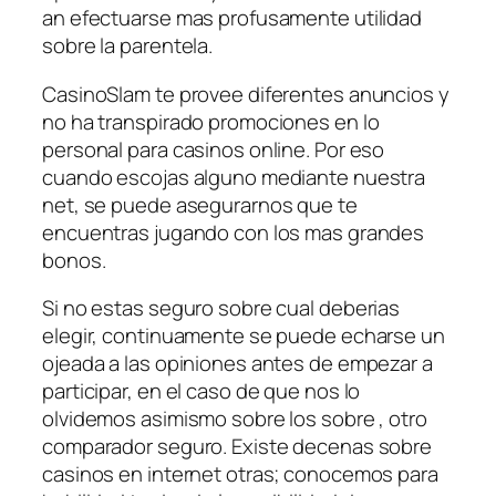
an efectuarse mas profusamente utilidad
sobre la parentela.
CasinoSlam te provee diferentes anuncios y
no ha transpirado promociones en lo
personal para casinos online. Por eso
cuando escojas alguno mediante nuestra
net, se puede asegurarnos que te
encuentras jugando con los mas grandes
bonos.
Si no estas seguro sobre cual deberias
elegir, continuamente se puede echarse un
ojeada a las opiniones antes de empezar a
participar, en el caso de que nos lo
olvidemos asimismo sobre los sobre , otro
comparador seguro. Existe decenas sobre
casinos en internet otras; conocemos para