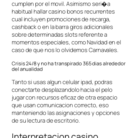
cumplen por el movil. Asimismo seri�a
habitual hallar casino bonos recurrentes
cual incluyen promociones de recarga,
cashback o en la barra giros adicionales
sobre determinadas slots referente a
momentos especiales, como Navidad en el
caso de que nos lo olvidemos Carnavales.
Crisis 24/8 y no ha transpirado 365 dias alrededor
del anualidad
Tanto si usas algun celular ipad, podras
conectarte desplazandolo hacia el pelo
jugar con recursos eficaz de otra espacio
que usan comunicacion correcto, eso
manteniendo las asignaciones y opciones
de su lectura de escritorio.
Interpretacion casino