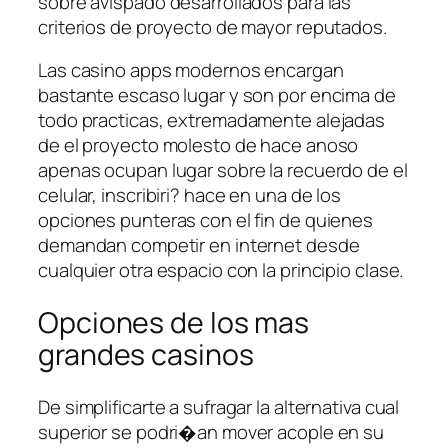
sobre avispado desarrollados para las
criterios de proyecto de mayor reputados.
Las casino apps modernos encargan
bastante escaso lugar y son por encima de
todo practicas, extremadamente alejadas
de el proyecto molesto de hace anoso
apenas ocupan lugar sobre la recuerdo de el
celular, inscribiri? hace en una de los
opciones punteras con el fin de quienes
demandan competir en internet desde
cualquier otra espacio con la principio clase.
Opciones de los mas
grandes casinos
De simplificarte a sufragar la alternativa cual
superior se podri�an mover acople en su