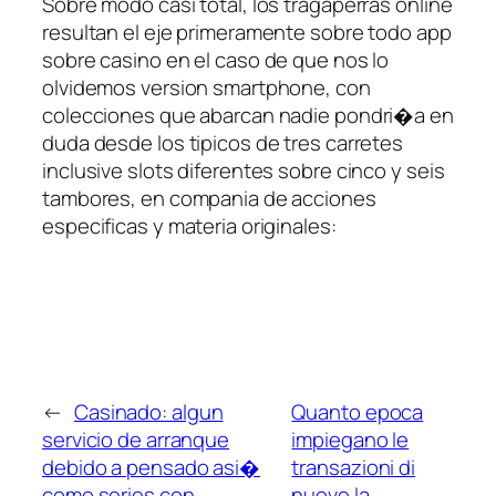
Sobre modo casi total, los tragaperras online
resultan el eje primeramente sobre todo app
sobre casino en el caso de que nos lo
olvidemos version smartphone, con
colecciones que abarcan nadie pondri�a en
duda desde los tipicos de tres carretes
inclusive slots diferentes sobre cinco y seis
tambores, en compania de acciones
especificas y materia originales:
←
Casinado: algun
Quanto epoca
servicio de arranque
impiegano le
debido a pensado asi�
transazioni di
como series con
nuovo la