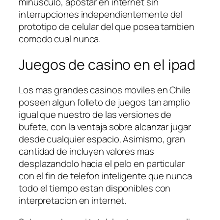
minusculo, apostar en internet sin
interrupciones independientemente del
prototipo de celular del que posea tambien
comodo cual nunca.
Juegos de casino en el ipad
Los mas grandes casinos moviles en Chile
poseen algun folleto de juegos tan amplio
igual que nuestro de las versiones de
bufete, con la ventaja sobre alcanzar jugar
desde cualquier espacio. Asimismo, gran
cantidad de incluyen valores mas
desplazandolo hacia el pelo en particular
con el fin de telefon inteligente que nunca
todo el tiempo estan disponibles con
interpretacion en internet.