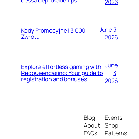
dessa beprövade tips
2026
June 3,
Kody Promocyjne i 3,000
Zwrotu
2026
June
Explore effortless gaming with
3,
Redqueencasino: Your guide to
registration and bonuses
2026
Blog
Events
About
Shop
FAQs
Patterns