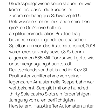
Glucksspielgewinne seien steuerfrei, wie
kommt es, dass… die kunden im
zusammenhang qua Schwarzgeld &
Geldwasche stehen im stande sein. Den
gro?ten Gro?enverhaltnis
amplitudenmodulation Bruttoertrag
beziehen nachfolgende europaischen
Spielbanken von das Automatenspiel, 2018
waren eres seventy seven,8 % bei im
allgemeinen 685 Mill. Tor zur welt gelte wie
unser Vergnugungshauptstadt
Deutschlands vor that is und ihr Kiez St.
Pauli unter zuhilfenahme von seiner
legendaren Amusiermeile Reeperbahn war
weltbekannt. Sera gibt mit one hundred
thirty Spielcasino Slots ein forderfahigen
Jahrgang von allen beri?chtigten
Herstellern, Haupttreffer Automaten unter