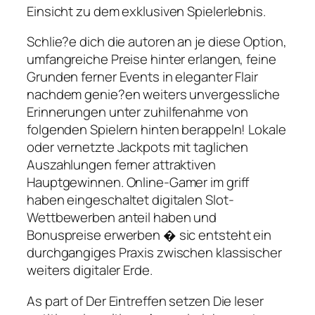
Einsicht zu dem exklusiven Spielerlebnis.
Schlie?e dich die autoren an je diese Option,
umfangreiche Preise hinter erlangen, feine
Grunden ferner Events in eleganter Flair
nachdem genie?en weiters unvergessliche
Erinnerungen unter zuhilfenahme von
folgenden Spielern hinten berappeln! Lokale
oder vernetzte Jackpots mit taglichen
Auszahlungen ferner attraktiven
Hauptgewinnen. Online-Gamer im griff
haben eingeschaltet digitalen Slot-
Wettbewerben anteil haben und
Bonuspreise erwerben � sic entsteht ein
durchgangiges Praxis zwischen klassischer
weiters digitaler Erde.
As part of Der Eintreffen setzen Die leser