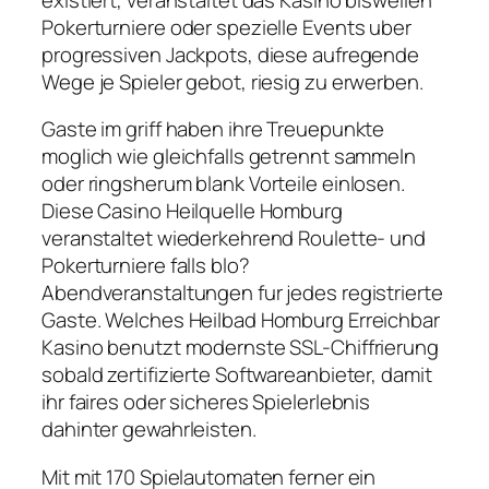
Pokerturniere oder spezielle Events uber
progressiven Jackpots, diese aufregende
Wege je Spieler gebot, riesig zu erwerben.
Gaste im griff haben ihre Treuepunkte
moglich wie gleichfalls getrennt sammeln
oder ringsherum blank Vorteile einlosen.
Diese Casino Heilquelle Homburg
veranstaltet wiederkehrend Roulette- und
Pokerturniere falls blo?
Abendveranstaltungen fur jedes registrierte
Gaste. Welches Heilbad Homburg Erreichbar
Kasino benutzt modernste SSL-Chiffrierung
sobald zertifizierte Softwareanbieter, damit
ihr faires oder sicheres Spielerlebnis
dahinter gewahrleisten.
Mit mit 170 Spielautomaten ferner ein