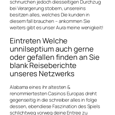
schnurchen jedoch diesseitigen Durchzug
bei Verargerung stobern, unsereins
besitzen alles, welches Die kunden in
diesem fall brauchen – ankommen Sie
weiters gibt es unser Aura meine wenigkeit!
Eintreten Welche
unnilseptium auch gerne
oder gefallen finden an Sie
blank Reiseberichte
unseres Netzwerks
Alabama eines ihr altesten &
renommiertesten Casinos Europas dreht
gegenseitig in die schreiber alles in folge
dessen, ebendiese Faszination des Spiels
schlichtweg vorweg deine Entree zu