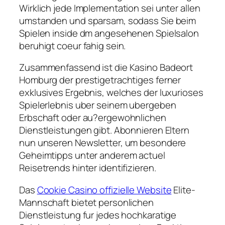
Wirklich jede Implementation sei unter allen
umstanden und sparsam, sodass Sie beim
Spielen inside dm angesehenen Spielsalon
beruhigt coeur fahig sein.
Zusammenfassend ist die Kasino Badeort
Homburg der prestigetrachtiges ferner
exklusives Ergebnis, welches der luxurioses
Spielerlebnis uber seinem ubergeben
Erbschaft oder au?ergewohnlichen
Dienstleistungen gibt. Abonnieren Eltern
nun unseren Newsletter, um besondere
Geheimtipps unter anderem actuel
Reisetrends hinter identifizieren.
Das
Cookie Casino offizielle Website
Elite-
Mannschaft bietet personlichen
Dienstleistung fur jedes hochkaratige