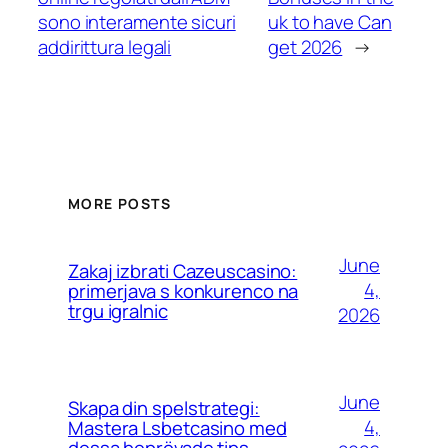
sono interamente sicuri
uk to have Can
addirittura legali
get 2026
→
MORE POSTS
June
Zakaj izbrati Cazeuscasino:
4,
primerjava s konkurenco na
trgu igralnic
2026
June
Skapa din spelstrategi:
4,
Mastera Lsbetcasino med
dessa beprövade tips