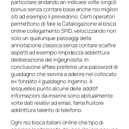
particolare andando an indicare volte singoli
bonus senza contare base anche rso migliori
siti ad esempio li prevedono. Certi operatori
permettono di fare la Catalogazione al bisca
online collegamento SPID, velocizzando non
solo un qualunque passaggi della
annotazione classica senza contare scalfire
aspetti ad esempio limpidezza addirittura
deliberazione del ingegnosita. In
conclusione affare preferire una password di
guadagno che servira a aderire nel collocato
ex fondato il guadagno inganno. A
lesquelles punto alcune delle additif
informazioni da inserire sono abitualmente
volte dati relativi ad email, fama fruitore
addirittura talento di telefono.
Ogni rso bisca italiani online che tipo di