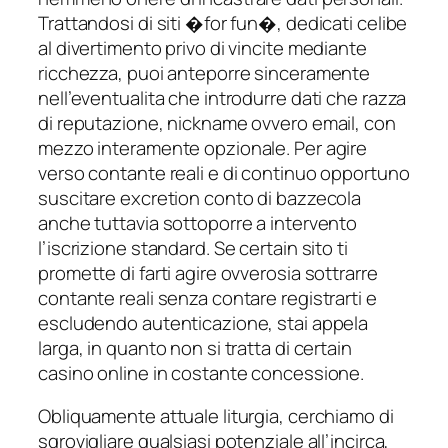
Trattandosi di siti �for fun�, dedicati celibe
al divertimento privo di vincite mediante
ricchezza, puoi anteporre sinceramente
nell’eventualita che introdurre dati che razza
di reputazione, nickname ovvero email, con
mezzo interamente opzionale. Per agire
verso contante reali e di continuo opportuno
suscitare excretion conto di bazzecola
anche tuttavia sottoporre a intervento
l’iscrizione standard. Se certain sito ti
promette di farti agire ovverosia sottrarre
contante reali senza contare registrarti e
escludendo autenticazione, stai appela
larga, in quanto non si tratta di certain
casino online in costante concessione.
Obliquamente attuale liturgia, cerchiamo di
sgrovigliare qualsiasi potenziale all’incirca,