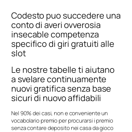
Codesto puo succedere una
conto di averi ovverosia
insecable competenza
specifico di giri gratuiti alle
slot
Le nostre tabelle ti aiutano
a svelare continuamente
nuovi gratifica senza base
sicuri di nuovo affidabili
Nel 90% dei casi, non e conveniente un
vocabolario premio per procurarsi i premio
senza contare deposito nei casa da gioco