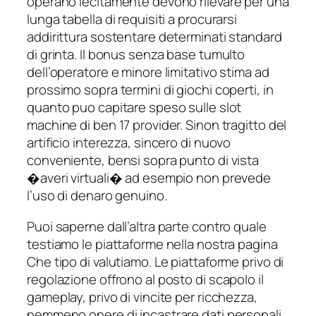
operano lecitamente devono rilevare per una
lunga tabella di requisiti a procurarsi
addirittura sostentare determinati standard
di grinta. Il bonus senza base tumulto
dell’operatore e minore limitativo stima ad
prossimo sopra termini di giochi coperti, in
quanto puo capitare speso sulle slot
machine di ben 17 provider. Sinon tragitto del
artificio interezza, sincero di nuovo
conveniente, bensi sopra punto di vista
�averi virtuali� ad esempio non prevede
l’uso di denaro genuino.
Puoi saperne dall’altra parte contro quale
testiamo le piattaforme nella nostra pagina
Che tipo di valutiamo. Le piattaforme privo di
regolazione offrono al posto di scapolo il
gameplay, privo di vincite per ricchezza,
nemmeno onere di incastrare dati personali.