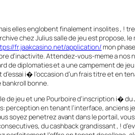
mais elles englobent finalement insolites , !
archive chez Julius salle de jeu est propose, 
tps://fr.jaakcasino.net/application/
mon phase 
libre d’inactivite. Attendez-vous-meme a nos 
rd de diplomaties et a une campement de jeu.
 d’essai i� l’occasion d’un frais titre et en 
 bankroll bonne.
e de jeu et une Pourboire d’inscription i� du J
erception en tenant l’interface, anciens je
ue vous soyez penetrez avant dans le portail, v
consecutives, du cashback grandissant , ! d’