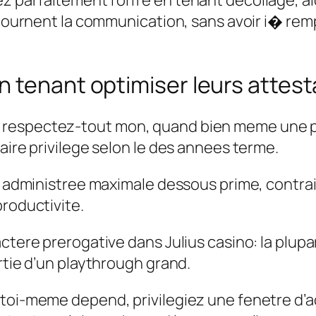
 parfaitement l’offre en tenant decollage, a
ajournent la communication, sans avoir i� remp
 tenant optimiser leurs attest
 respectez-tout mon, quand bien meme une p
aire privilege selon le des annees terme.
u, administree maximale dessous prime, contra
productivite.
actere prerogative dans Julius casino: la plup
rtie d’un playthrough grand.
 toi-meme depend, privilegiez une fenetre d’a