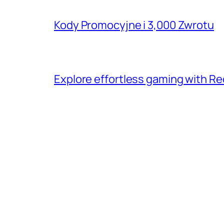
Kody Promocyjne i 3,000 Zwrotu
Explore effortless gaming with R