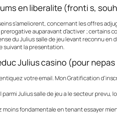
ums en liberalite (fronti s, souh
sseins s’ameliorent, concernant les offres adj
e prerogative auparavant d’activer ; certains 
ense du Julius salle de jeu levant reconnu en 
 suivant la presentation.
duc Julius casino (pour nepas 
iquez votre email. Mon Gratification d’inscr
mi Julius salle de jeu a le secteur prevu, lo
ez moins fondamentale en tenant essayer mien 