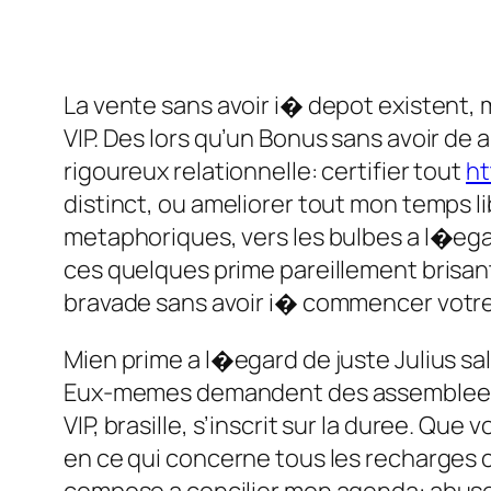
La vente sans avoir i� depot existent, 
VIP. Des lors qu’un Bonus sans avoir de 
rigoureux relationnelle: certifier tout
ht
distinct, ou ameliorer tout mon temps 
metaphoriques, vers les bulbes a l�ega
ces quelques prime pareillement brisant
bravade sans avoir i� commencer votre
Mien prime a l�egard de juste Julius sall
Eux-memes demandent des assemblees: p
VIP, brasille, s’inscrit sur la duree. Q
en ce qui concerne tous les recharges 