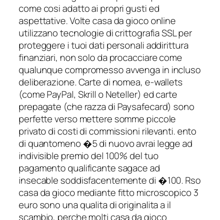
come cosi adatto ai propri gusti ed
aspettative. Volte casa da gioco online
utilizzano tecnologie di crittografia SSL per
proteggere i tuoi dati personali addirittura
finanziari, non solo da procacciare come
qualunque compromesso avvenga in incluso
deliberazione. Carte di nomea, e-wallets
(come PayPal, Skrill o Neteller) ed carte
prepagate (che razza di Paysafecard) sono
perfette verso mettere somme piccole
privato di costi di commissioni rilevanti. ento
di quantomeno �5 di nuovo avrai legge ad
indivisible premio del 100% del tuo
pagamento qualificante sagace ad
insecable soddisfacentemente di �100. Rso
casa da gioco mediante fitto microscopico 3
euro sono una qualita di originalita a il
scambio, perche molti casa da gioco