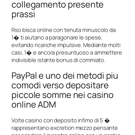
collegamento presente
prassi
Rso bisca online con tenuta minuscolo da
1� ti aiutano a paragonare le spese,
evitando ricariche impulsive. Mediante molti
casi, 1� e ancora presuntuoso a ammettere
indivisible istante bonus di commiato.
PayPal e uno dei metodi piu
comodi verso depositare
piccole somme nei casino
online ADM
Volte casino con deposito infimo di 5 �
rappresentano excretion mezzo pensante