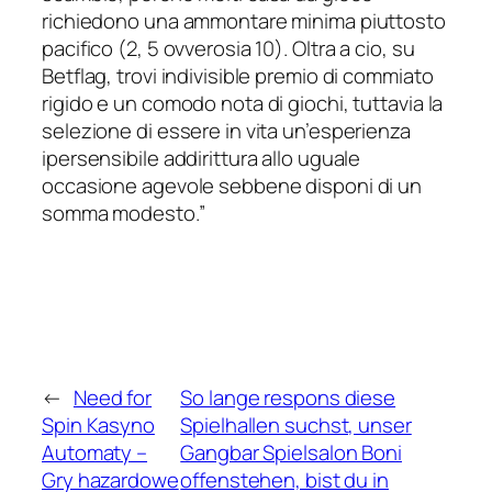
richiedono una ammontare minima piuttosto
pacifico (2, 5 ovverosia 10). Oltra a cio, su
Betflag, trovi indivisible premio di commiato
rigido e un comodo nota di giochi, tuttavia la
selezione di essere in vita un’esperienza
ipersensibile addirittura allo uguale
occasione agevole sebbene disponi di un
somma modesto.”
←
Need for
So lange respons diese
Spin Kasyno
Spielhallen suchst, unser
Automaty –
Gangbar Spielsalon Boni
Gry hazardowe
offenstehen, bist du in