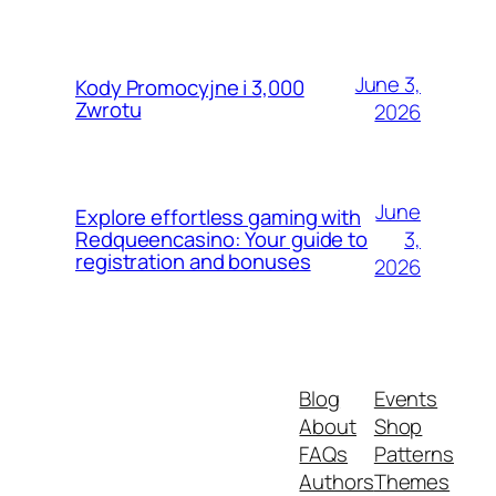
June 3,
Kody Promocyjne i 3,000
Zwrotu
2026
June
Explore effortless gaming with
3,
Redqueencasino: Your guide to
registration and bonuses
2026
Blog
Events
About
Shop
FAQs
Patterns
Authors
Themes