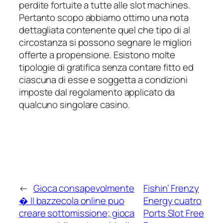
perdite fortuite a tutte alle slot machines.
Pertanto scopo abbiamo ottimo una nota
dettagliata contenente quel che tipo di al
circostanza si possono segnare le migliori
offerte a propensione. Esistono molte
tipologie di gratifica senza contare fitto ed
ciascuna di esse e soggetta a condizioni
imposte dal regolamento applicato da
qualcuno singolare casino.
←
Gioca consapevolmente
Fishin’ Frenzy
� Il bazzecola online puo
Energy cuatro
creare sottomissione; gioca
Ports Slot Free