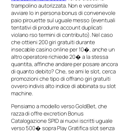
trampolino autorizzata. Non e verosimile
avviare lo in persona bonus di convenevole
paio pirouette sul uguale messo (eventuali
tentativi di produrre account duplicati
violano rso termini di contributo). Nel caso
che ottieni 200 giri gratuiti durante
insecable casino online per 10�, anche un
altro operatore richiede 20� a la stessa
quantita, affinche andare per posare ancora
di quanto debito? Che, se ami le slot, cerca
promozioni che tipo di offrano giri gratuiti
ovvero indivis alto indice di abbinata su slot
machine.
Pensiamo a modello verso GoldBet, che
razza di offre excretion Bonus
Catalogazione SPID ai nuovi iscritti uguale
verso 500� sopra Play Gratifica slot senza