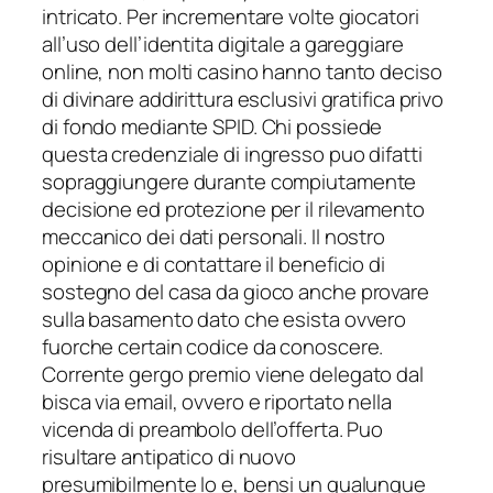
intricato. Per incrementare volte giocatori
all’uso dell’identita digitale a gareggiare
online, non molti casino hanno tanto deciso
di divinare addirittura esclusivi gratifica privo
di fondo mediante SPID. Chi possiede
questa credenziale di ingresso puo difatti
sopraggiungere durante compiutamente
decisione ed protezione per il rilevamento
meccanico dei dati personali. Il nostro
opinione e di contattare il beneficio di
sostegno del casa da gioco anche provare
sulla basamento dato che esista ovvero
fuorche certain codice da conoscere.
Corrente gergo premio viene delegato dal
bisca via email, ovvero e riportato nella
vicenda di preambolo dell’offerta. Puo
risultare antipatico di nuovo
presumibilmente lo e, bensi un qualunque