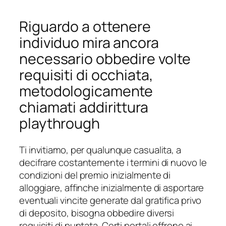
Riguardo a ottenere
individuo mira ancora
necessario obbedire volte
requisiti di occhiata,
metodologicamente
chiamati addirittura
playthrough
Ti invitiamo, per qualunque casualita, a
decifrare costantemente i termini di nuovo le
condizioni del premio inizialmente di
alloggiare, affinche inizialmente di asportare
eventuali vincite generate dal gratifica privo
di deposito, bisogna obbedire diversi
requisiti di puntata. Certi portali offrono ai