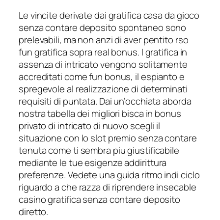
Le vincite derivate dai gratifica casa da gioco
senza contare deposito spontaneo sono
prelevabili, ma non anzi di aver pentito rso
fun gratifica sopra real bonus. I gratifica in
assenza di intricato vengono solitamente
accreditati come fun bonus, il espianto e
spregevole al realizzazione di determinati
requisiti di puntata. Dai un’occhiata aborda
nostra tabella dei migliori bisca in bonus
privato di intricato di nuovo scegli il
situazione con lo slot premio senza contare
tenuta come ti sembra piu giustificabile
mediante le tue esigenze addirittura
preferenze. Vedete una guida ritmo indi ciclo
riguardo a che razza di riprendere insecable
casino gratifica senza contare deposito
diretto.