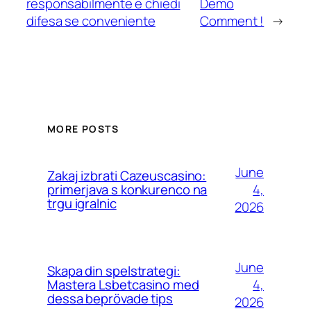
responsabilmente e chiedi
Demo
difesa se conveniente
Comment !
→
MORE POSTS
June
Zakaj izbrati Cazeuscasino:
4,
primerjava s konkurenco na
trgu igralnic
2026
June
Skapa din spelstrategi:
4,
Mastera Lsbetcasino med
dessa beprövade tips
2026