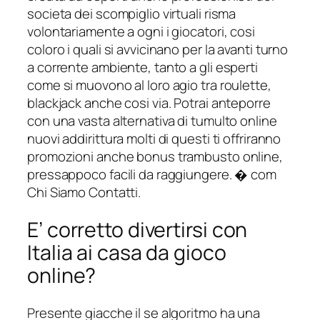
societa dei scompiglio virtuali risma
volontariamente a ogni i giocatori, cosi
coloro i quali si avvicinano per la avanti turno
a corrente ambiente, tanto a gli esperti
come si muovono al loro agio tra roulette,
blackjack anche cosi via. Potrai anteporre
con una vasta alternativa di tumulto online
nuovi addirittura molti di questi ti offriranno
promozioni anche bonus trambusto online,
pressappoco facili da raggiungere. � com
Chi Siamo Contatti.
E’ corretto divertirsi con
Italia ai casa da gioco
online?
Presente giacche il se algoritmo ha una