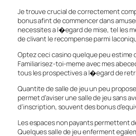
Je trouve crucial de correctement co
bonus afint de commencer dans amuser.
necessites a l�egard de mise, tel les 
de clivant le recompense parmi laconiqu
Optez ceci casino quelque peu estime o
Familiarisez-toi-meme avec mes abecedai
tous les prospectives a l�egard de retr
Quantite de salle de jeu un peu proposent
permet d’aviser une salle de jeu sans 
d’inscription, souvent des bonus d’equ
Les espaces non payants permettent de
Quelques salle de jeu enferment egale