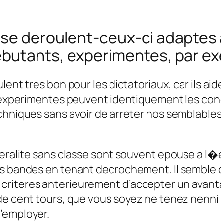
 se deroulent-ceux-ci adaptes 
utants, experimentes, par ex
ent tres bon pour les dictatoriaux, car ils aid
rs experimentes peuvent identiquement les co
echniques sans avoir de arreter nos semblable
beralite sans classe sont souvent epouse a l�
les bandes en tenant decrochement. Il sembl
riteres anterieurement d’accepter un avantag
de cent tours, que vous soyez ne tenez nenni 
’employer.