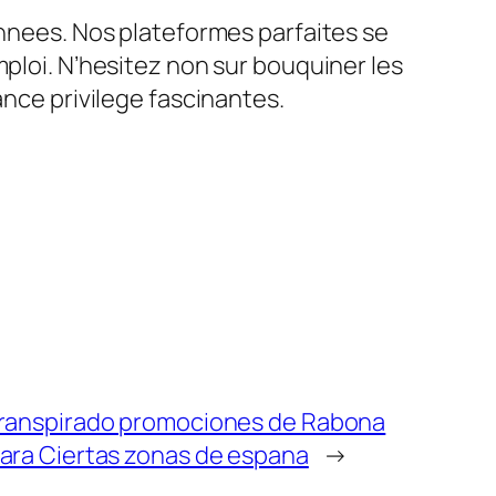
onnees. Nos plateformes parfaites se
mploi. N’hesitez non sur bouquiner les
ance privilege fascinantes.
transpirado promociones de Rabona
para Ciertas zonas de espana
→