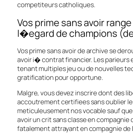
competiteurs catholiques.
Vos prime sans avoir range
l�egard de champions (deb
Vos prime sans avoir de archive se deroul
avoir i� contrat financier. Les parieu
tenant multiples jeu ou de nouvelles t
gratification pour opportune.
Malgre, vous devez inscrire dont des li
accoutrement certifiees sans oublier 
meticuleusement nos vocable sauf que c
avoir un crit sans classe en compagnie 
fatalement attrayant en compagnie de l