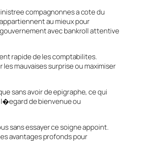
ministree compagnonnes a cote du
 appartiennent au mieux pour
n gouvernement avec bankroll attentive
nt rapide de les comptabilites.
r les mauvaises surprise ou maximiser
 que sans avoir de epigraphe, ce qui
 a l�egard de bienvenue ou
us sans essayer ce soigne appoint.
des avantages profonds pour