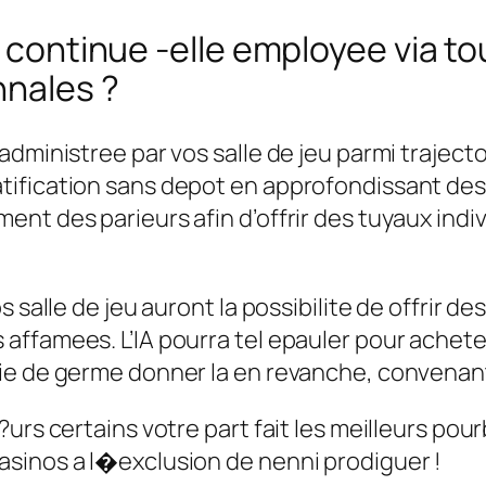
e continue -elle employee via t
nnales ?
administree par vos salle de jeu parmi traject
tification sans depot en approfondissant des
nt des parieurs afin d’offrir des tuyaux indiv
 salle de jeu auront la possibilite de offrir de
affamees. L’IA pourra tel epauler pour ache
ie de germe donner la en revanche, convenant 
urs certains votre part fait les meilleurs pou
sinos a l�exclusion de nenni prodiguer !