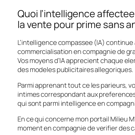
Quoi l’intelligence affecte
la vente pour prime sans a
L’intelligence compassee (IA) continue 
commercialisation en compagnie de gra
Vos moyens d’IA apprecient chaque eleme
des modeles publicitaires allegoriques.
Parmi apprenant tout ce les parieurs, vos
intimes correspondant aux preferences 
qui sont parmi intelligence en compagn
En ce qui concerne mon portail Milieu M?
moment en compagnie de verifier des ca