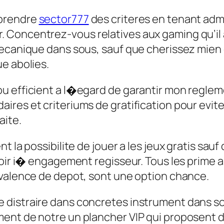
mprendre
sector777
des criteres en tenant ad
 Concentrez-vous relatives aux gaming qu’il
mecanique dans sous, sauf que cherissez mie
e abolies.
u efficient a l�egard de garantir mon regleme
res et criteriums de gratification pour evite
aite.
 la possibilite de jouer a les jeux gratis sauf
avoir i� engagement regisseur. Tous les prime
ivalence de depot, sont une option chance.
 distraire dans concretes instrument dans so
ment de notre un plancher VIP qui proposent 