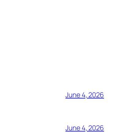
June 4, 2026
June 4, 2026