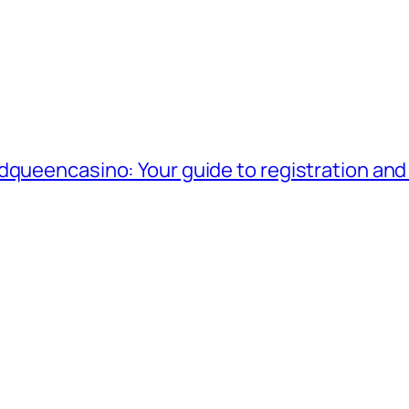
edqueencasino: Your guide to registration an