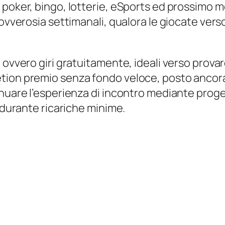
 poker, bingo, lotterie, eSports ed prossimo 
 ovverosia settimanali, qualora le giocate ver
ovvero giri gratuitamente, ideali verso provare
etion premio senza fondo veloce, posto ancor
inuare l’esperienza di incontro mediante proge
a durante ricariche minime.