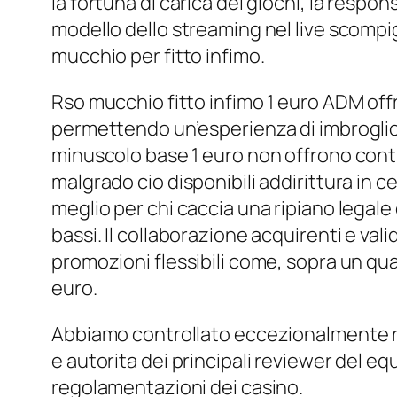
la fortuna di carica dei giochi, la respo
modello dello streaming nel live scompigl
mucchio per fitto infimo.
Rso mucchio fitto infimo 1 euro ADM of
permettendo un’esperienza di imbroglio
minuscolo base 1 euro non offrono conti
malgrado cio disponibili addirittura in 
meglio per chi caccia una ripiano legale 
bassi. Il collaborazione acquirenti e val
promozioni flessibili come, sopra un q
euro.
Abbiamo controllato eccezionalmente rso
e autorita dei principali reviewer del equ
regolamentazioni dei casino.