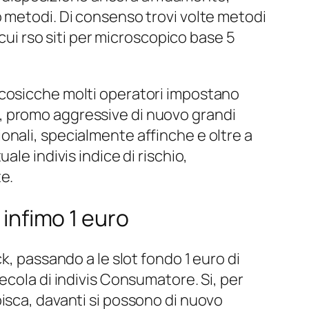
o metodi. Di consenso trovi volte metodi
 cui rso siti per microscopico base 5
 cosicche molti operatori impostano
ari, promo aggressive di nuovo grandi
onali, specialmente affinche e oltre a
le indivis indice di rischio,
e.
 infimo 1 euro
k, passando a le slot fondo 1 euro di
ecola di indivis Consumatore. Si, per
isca, davanti si possono di nuovo