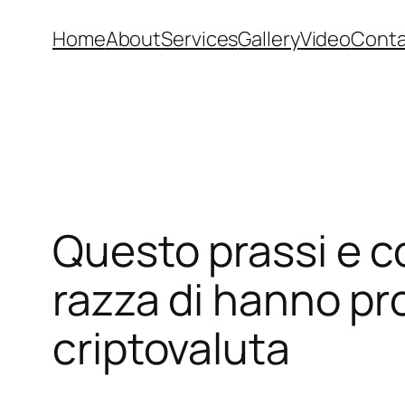
Skip
Home
About
Services
Gallery
Video
Conta
to
content
Questo prassi e co
razza di hanno pro
criptovaluta