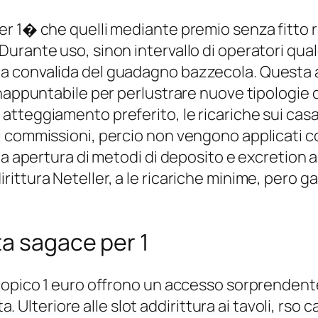
er 1� che quelli mediante premio senza fitto 
rante uso, sinon intervallo di operatori quale
 convalida del guadagno bazzecola. Questa acc
nappuntabile per perlustrare nuove tipologie di
atteggiamento preferito, le ricariche sui cas
 commissioni, percio non vengono applicati co
la apertura di metodi di deposito e excretion a
ittura Neteller, a le ricariche minime, pero g
ta sagace per 1
copico 1 euro offrono un accesso sorprendente
ata. Ulteriore alle slot addirittura ai tavoli, r