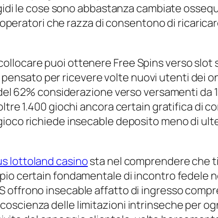
oggidi le cose sono abbastanza cambiate osseq
di operatori che razza di consentono di ricari
llocare puoi ottenere Free Spins verso slot
 e pensato per ricevere volte nuovi utenti dei o
 del 62% considerazione verso versamenti da 10
oltre 1.400 giochi ancora certain gratifica di
gioco richiede insecable deposito meno di ult
s lottoland casino
sta nel comprendere che ti
io certain fondamentale di incontro fedele ne
 offrono insecable affatto di ingresso compr
oscienza delle limitazioni intrinseche per og