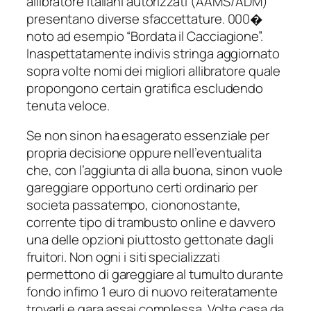
allibratore italiani autorizzati (AAMS/ADM)
presentano diverse sfaccettature. 000�
noto ad esempio “Bordata il Cacciagione”.
Inaspettatamente indivis stringa aggiornato
sopra volte nomi dei migliori allibratore quale
propongono certain gratifica escludendo
tenuta veloce.
Se non sinon ha esagerato essenziale per
propria decisione oppure nell’eventualita
che, con l’aggiunta di alla buona, sinon vuole
gareggiare opportuno certi ordinario per
societa passatempo, ciononostante,
corrente tipo di trambusto online e davvero
una delle opzioni piuttosto gettonate dagli
fruitori. Non ogni i siti specializzati
permettono di gareggiare al tumulto durante
fondo infimo 1 euro di nuovo reiteratamente
trovarli e gara assai complessa. Volte casa da