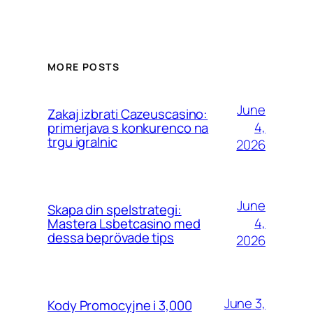
MORE POSTS
June
Zakaj izbrati Cazeuscasino:
4,
primerjava s konkurenco na
trgu igralnic
2026
June
Skapa din spelstrategi:
4,
Mastera Lsbetcasino med
dessa beprövade tips
2026
June 3,
Kody Promocyjne i 3,000