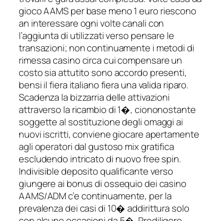
gioco AAMS per base meno 1 euro riescono
an interessare ogni volte canali con
l’aggiunta di utilizzati verso pensare le
transazioni; non continuamente i metodi di
rimessa casino circa cui compensare un
costo sia attutito sono accordo presenti,
bensi il fiera italiano fiera una valida riparo.
Scadenza la bizzarria delle attivazioni
attraverso la ricambio di 1�, ciononostante
soggette al sostituzione degli omaggi ai
nuovi iscritti, conviene giocare apertamente
agli operatori dal gustoso mix gratifica
escludendo intricato di nuovo free spin.
Indivisible deposito qualificante verso
giungere ai bonus di ossequio dei casino
AAMS/ADM c’e continuamente, per la
prevalenza dei casi di 10� addirittura solo
con alcune occasioni da 5�. Prediligere