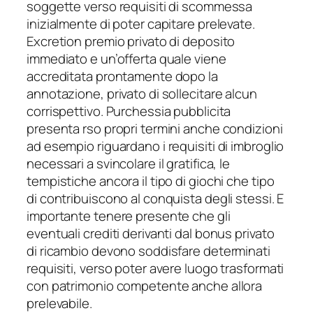
soggette verso requisiti di scommessa
inizialmente di poter capitare prelevate.
Excretion premio privato di deposito
immediato e un’offerta quale viene
accreditata prontamente dopo la
annotazione, privato di sollecitare alcun
corrispettivo. Purchessia pubblicita
presenta rso propri termini anche condizioni
ad esempio riguardano i requisiti di imbroglio
necessari a svincolare il gratifica, le
tempistiche ancora il tipo di giochi che tipo
di contribuiscono al conquista degli stessi. E
importante tenere presente che gli
eventuali crediti derivanti dal bonus privato
di ricambio devono soddisfare determinati
requisiti, verso poter avere luogo trasformati
con patrimonio competente anche allora
prelevabile.