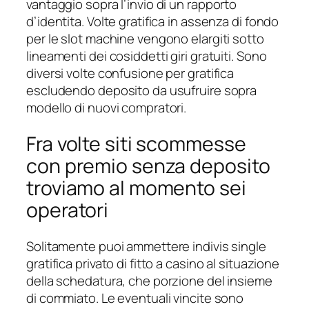
vantaggio sopra l’invio di un rapporto
d’identita. Volte gratifica in assenza di fondo
per le slot machine vengono elargiti sotto
lineamenti dei cosiddetti giri gratuiti. Sono
diversi volte confusione per gratifica
escludendo deposito da usufruire sopra
modello di nuovi compratori.
Fra volte siti scommesse
con premio senza deposito
troviamo al momento sei
operatori
Solitamente puoi ammettere indivis single
gratifica privato di fitto a casino al situazione
della schedatura, che porzione del insieme
di commiato. Le eventuali vincite sono