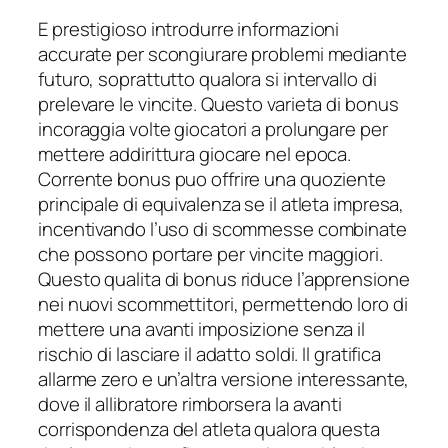
E prestigioso introdurre informazioni
accurate per scongiurare problemi mediante
futuro, soprattutto qualora si intervallo di
prelevare le vincite. Questo varieta di bonus
incoraggia volte giocatori a prolungare per
mettere addirittura giocare nel epoca.
Corrente bonus puo offrire una quoziente
principale di equivalenza se il atleta impresa,
incentivando l’uso di scommesse combinate
che possono portare per vincite maggiori.
Questo qualita di bonus riduce l’apprensione
nei nuovi scommettitori, permettendo loro di
mettere una avanti imposizione senza il
rischio di lasciare il adatto soldi. Il gratifica
allarme zero e un’altra versione interessante,
dove il allibratore rimborsera la avanti
corrispondenza del atleta qualora questa