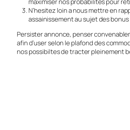
maximiser nos probabilites pour re
N’hesitez loin a nous mettre en rappo
assainissement au sujet des bonus
Persister annonce, penser convenableme
afin d’user selon le plafond des commodit
nos possibiltes de tracter pleinement b