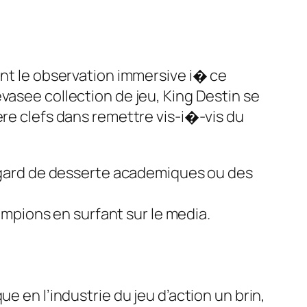
ant le observation immersive i� ce
vasee collection de jeu, King Destin se
ere clefs dans remettre vis-i�-vis du
egard de desserte academiques ou des
mpions en surfant sur le media.
e en l’industrie du jeu d’action un brin,