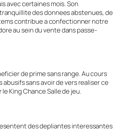
uis avec certaines mois. Son
 tranquillite des donnees abstenues, de
 items contribue a confectionner notre
dore au sein du vente dans passe-
neficier de prime sans range. Au cours
 abusifs sans avoir de vers realiser ce
 le King Chance Salle de jeu.
presentent des depliantes interessantes