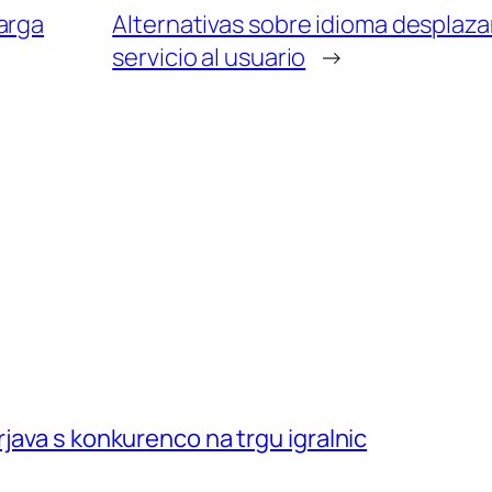
arga
Alternativas sobre idioma desplazan
servicio al usuario
→
java s konkurenco na trgu igralnic