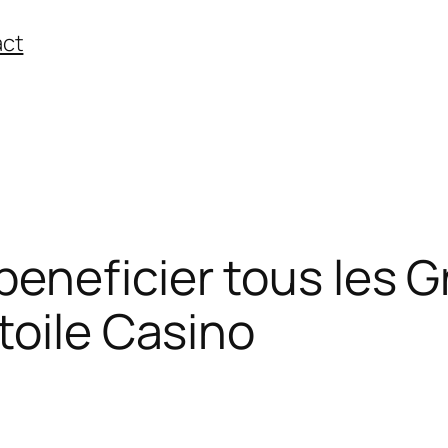
ct
eneficier tous les G
toile Casino