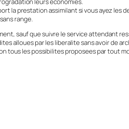
trogradation leurs economies.
rt la prestation assimilant si vous ayez les dev
 sans range.
nt, sauf que suivre le service attendant re
es alloues par les liberalite sans avoir de arc
on tous les possibilites proposees par tout m