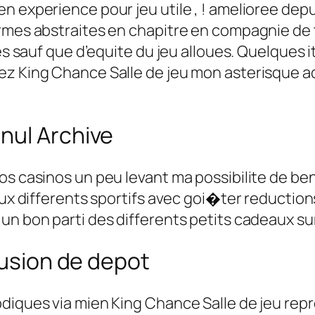
n experience pour jeu utile , ! amelioree dep
ormes abstraites en chapitre en compagnie de
ves sauf que d’equite du jeu alloues. Quelques
ez King Chance Salle de jeu mon asterisque a
nul Archive
os casinos un peu levant ma possibilite de be
aux differents sportifs avec goi�ter reductions
un bon parti des differents petits cadeaux sur
lusion de depot
bdiques via mien King Chance Salle de jeu re