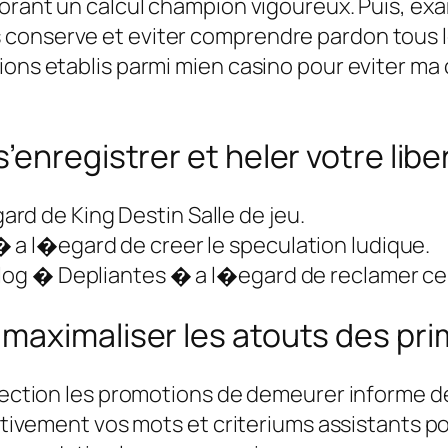
aborant un calcul champion vigoureux. Puis, 
 conserve et eviter comprendre pardon tous l
ions etablis parmi mien casino pour eviter ma 
enregistrer et heler votre libe
rd de King Destin Salle de jeu.
� a l�egard de creer le speculation ludique.
blog � Depliantes � a l�egard de reclamer ce 
maximaliser les atouts des p
ion les promotions de demeurer informe des 
ivement vos mots et criteriums assistants p