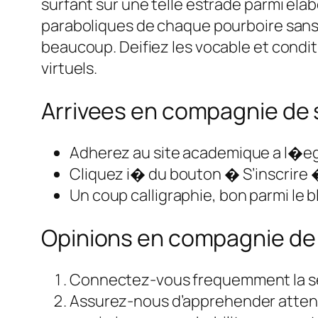
surfant sur une telle estrade parmi el
paraboliques de chaque pourboire sans
beaucoup. Deifiez les vocable et condit
virtuels.
Arrivees en compagnie de s’
Adherez au site academique a l�ega
Cliquez i� du bouton � S’inscrire 
Un coup calligraphie, bon parmi le 
Opinions en compagnie de 
Connectez-vous frequemment la sect
Assurez-nous d’apprehender attent