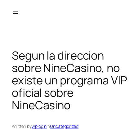
Skip
to
content
Segun la direccion
sobre NineCasino, no
existe un programa VIP
oficial sobre
NineCasino
Written by
wplogin
in
Uncategorized