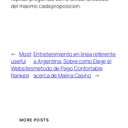
del maximo cada proposicion.
←
Most
Entretenimiento en linea referente
useful
a Argentina: Sobre como Elegir el
Websites
metodo de Pago Confortable
Ranked
acerca de Malina Casino
→
MORE POSTS