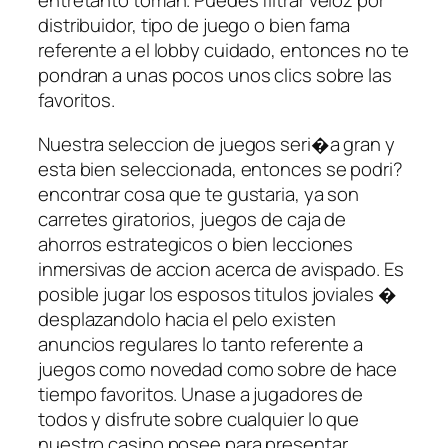
entretanto toman. Puedes filtrar veloz por
distribuidor, tipo de juego o bien fama
referente a el lobby cuidado, entonces no te
pondran a unas pocos unos clics sobre las
favoritos.
Nuestra seleccion de juegos seri�a gran y
esta bien seleccionada, entonces se podri?
encontrar cosa que te gustaria, ya son
carretes giratorios, juegos de caja de
ahorros estrategicos o bien lecciones
inmersivas de accion acerca de avispado. Es
posible jugar los esposos titulos joviales �
desplazandolo hacia el pelo existen
anuncios regulares lo tanto referente a
juegos como novedad como sobre de hace
tiempo favoritos. Unase a jugadores de
todos y disfrute sobre cualquier lo que
nuestro casino posee para presentar.