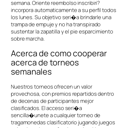
semana. Oriente reembolso inscribiri?
incorpora automaticamente a su perfil todos
los lunes. Su objetivo seri�a brindarle una
trampa de empuje y no ha transpirado
sustentar la zapatilla y el pie esparcimiento
sobre marcha.
Acerca de como cooperar
acerca de torneos
semanales
Nuestros torneos ofrecen un valor
provechosa, con premios repartidos dentro
de decenas de participantes mejor
clasificados. El acceso seri�a
sencilla�unete a cualquier torneo de
tragamonedas clasificatorio jugando juegos