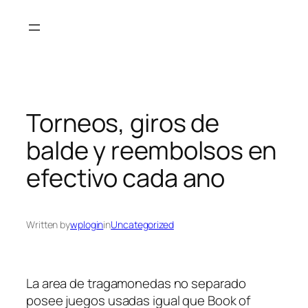
Skip
to
content
Torneos, giros de
balde y reembolsos en
efectivo cada ano
Written by
wplogin
in
Uncategorized
La area de tragamonedas no separado
posee juegos usadas igual que Book of